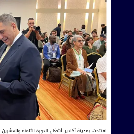
افتتحت، بمدينة أكادير، أشغال الدورة الثامنة والعشرين ل