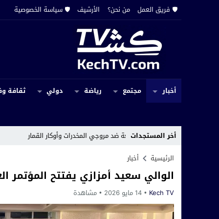
🛡️ فريق العمل
من نحن؟
الأرشيف
🛡️ سياسة الخصوصية
أخبار
مجتمع
رياضة
دولي
ثقافة وف
أخر المستجدات
حملة واسعة ضد مروجي المخدرات وأوكار القمار
12:10
تامنصورت تحت ق
الرئيسية
أخبار
الوالي سعيد أمزازي يفتتح المؤتمر الع
Kech TV
14 مايو 2026
مشاهدة