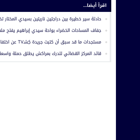
اقرأ أيضا...
حادثة سير خطيرة بين دراجتين ناريتين بسيدي المختار ت
جفاف المساحات الخضراء بواحة سيدي إبراهيم يفتح ملف 
مستجدات ما قد سبق أن كتبت جريدة كِشـTV عن اختفاء سجل إداري بجماعة حربيل
قائد المركز القضائي للدرك بمراكش يطلق حملة واسعة 