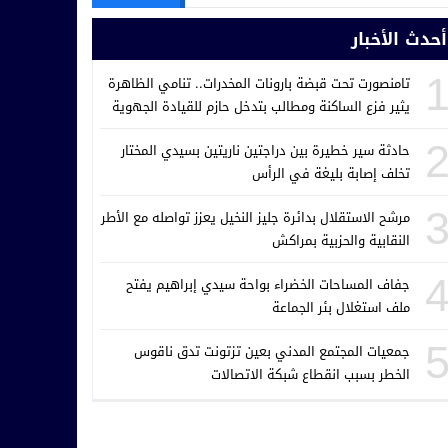
أحدث الأخبار
تامنصورت تحت قبضة بارونات المخدرات.. تنامي الظاهرة
يثير فزع الساكنة ومطالب بتدخل حازم للقيادة الجهوية
للدرك الملكي
حادثة سير خطيرة بين دراجتين ناريتين بسيدي المختار
تخلف إصابة بليغة في الرأس
مرشح الاستقلال بدائرة جليز النخيل يعزز تواصله مع الأطر
النقابية والحزبية بمراكش
جفاف المساحات الخضراء بواحة سيدي إبراهيم يفتح
ملف استغلال بئر الجماعة
جمعيات المجتمع المدني بعين تزتونت تدق ناقوس
الخطر بسبب انقطاع شبكة الاتصالات