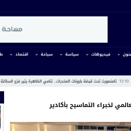
نون
فيديوهات
سياسة
سياحة
اقتصاد
طب
بضة بارونات المخدرات.. تنامي الظاهرة يثير فزع الساكنة ومطالب بتدخل حازم للق
المي لخبراء التماسيح بأكادير