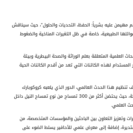
م مهيمن عليه بشرياً: الحفظ، التحديات والحلول”، حيث سيناقش
وموائلها الطبيعية، خاصة في ظل التغيرات المناخية والضغوط
ث العلمية المتعلقة بعلم الوراثة والصحة البيطرية وبيئة
ير المستدام لهذه الكائنات التي تعد من أقدم الكائنات الحية
 تنظيم هذا الحدث العالمي، الدور الذي يلعبه كروكوبارك
أكادير باعتباره أول فضاء متخصص في التماسيح بالمملكة، حيث يحتضن أكثر من 300 تمساح من نوع تمساح النيل داخل
حث العلمي.
رات وتعزيز التعاون بين الباحثين والمؤسسات المتخصصة، من
ديرة، إضافة إلى معرض علمي للأحافير يسلط الضوء على