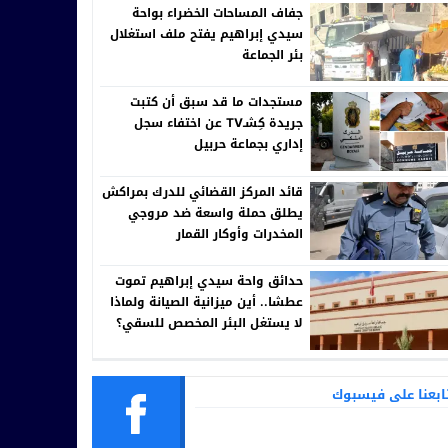
جفاف المساحات الخضراء بواحة
سيدي إبراهيم يفتح ملف استغلال
بئر الجماعة
مستجدات ما قد سبق أن كتبت
جريدة كِشـTV عن اختفاء سجل
إداري بجماعة حربيل
قائد المركز القضائي للدرك بمراكش
يطلق حملة واسعة ضد مروجي
المخدرات وأوكار القمار
حدائق واحة سيدي إبراهيم تموت
عطشا.. أين ميزانية الصيانة ولماذا
لا يستغل البئر المخصص للسقي؟
ابعنا على فيسبوك