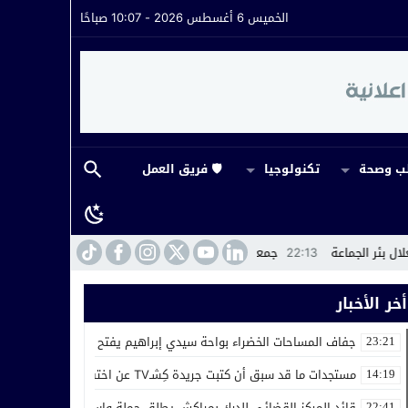
الخميس 6 أغسطس 2026 - 10:07 صباحًا
 وصحة
تكنولوجيا
🛡️ فريق العمل
22:
جمعيات المجتمع المدني بعين تزتونت تدق ناقوس الخطر بسبب انقطاع شبكة 
أخر الأخبار
جفاف المساحات الخضراء بواحة سيدي إبراهيم يفتح ملف استغلال بئر ال
23:21
مستجدات ما قد سبق أن كتبت جريدة كِشـTV عن اختفاء سجل إداري بجماعة حربيل
14:19
قائد المركز القضائي للدرك بمراكش يطلق حملة واسعة ضد مروجي المخدر
22:41