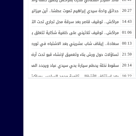
حدائق واحة سيدي إبراهيم تموت عطشا.. أين ميزانية الصيانة ولماذا ل
20:27
مراكش.. توقيف قاصر بعد سرقة محل تجاري تحت التهديد بالسلاح الأ
14:43
مراكش.. توقيف ثلاثيني على خلفية شكاية تتعلق بالنصب والاحتيال وا
01:06
سعادة.. إيقاف شاب عشريني بعد الاشتباه في تورطه في هتك عرض قا
00:13
تساؤلات حول ورش بناء وتعميق لإنشاء قبو تحت أرضي بعرصة تادلي رح
21:59
سقوط نخلة يحطم سيارة بحي سيدي عباد ويجدد المخاوف من الأشجار ا
20:14
بعد استئناف الأشغال.. ثانوية محمد السادس بمراكش تطالب بتدخل عا
16:22
مدرسة سيدي المختار للتعليم العتيق تحتضن الملتقى التواصلي الثامن ل
15:49
ملتمس إلى والي مراكش لإنصاف مقاول شاب من جماعة سعادة
14:48
ساكنة دوار الظلام بمراكش تستغيث بسبب فران تقليدي ومطالب بتدخل
11:23
إلغاء مهرجان التبوريدة بأكفاي إثر وفاة أحد المشاركين بعد تعرضه لأزمة
13:22
الدرك الملكي بتسلطانت يوقف عشرينيا بحوزته 150 غراما من الحشيش بعد فراره من الشرطة القضائية بمراكش
22:23