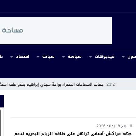
نون
فيديوهات
سياسة
سياحة
اقتصاد
طب
اف المساحات الخضراء بواحة سيدي إبراهيم يفتح ملف استغلال بئر الجماعة
13
السبت, 18 يوليو 2026
جهة مراكش-آسفي تراهن على طاقة الرياح البحرية لدعم