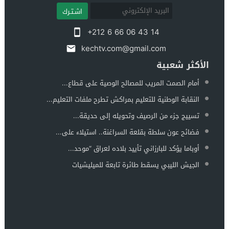
اشـتـرك
+212 6 66 06 43 14
kechtv.com@gmail.com
الأكثر شعبية
أمام الصمت المريب للمصالح الوصية على قطاع...
النقابة الوطنية للتعليم بمراكش تطرح ملفات التعليم...
تسييج جزء من الرصيف وتحويله إلى حديقة...
فضائح عون سلطة بقلعة السراغنة.. استيلاء على...
أوباما يؤكد للبارزاني تأييد بلاده لعراق “موحد...
الجيش الليبي يسقط طائرة تابعة للميليشيات