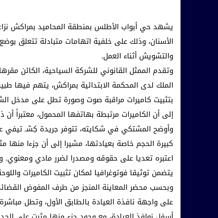
يشهد حي أبواب الأطلس بمنطقة المحاميد بمراكش نزاع
الأسنان، وذلك على خلفية اتهامات متبادلة تتعلق بوضع 
والتشويش أثناء العمل.
وتقدم الممثل القانوني للشركة السياحية، الكائن مقرها
الملك لدى المحكمة الابتدائية بمراكش، يتهم فيها طبيب
بتثبيت كاميرات مراقبة صوت وصورة تطل على مدخل الشرك
إلى أن الكاميرات مرتبطة بهاتفها المحمول، معتبراً أن 
وأوضح المشتكي في شكايته، تتوفر جريدة كِشـ تيفي عل
كبيرة الحجم خاصة بعيادتها، مشيرا إلى أن جزءا منها مث
اعتبره تعديا على حقوقه ومصدرا لضرر مادي ومعنوي.
يتضمن توثيقا فوتوغرافيا لمكان تثبيت الكاميرات واللوحة
وبحسب محضر المعاينة المنجز من طرف المفوض القضائي
على واجهة نافذة العيادة بالطابق الأول، وتطل مباشرة
أسفل نوافذ العيادة، مع وجود جزء منها مثبت على الجدار