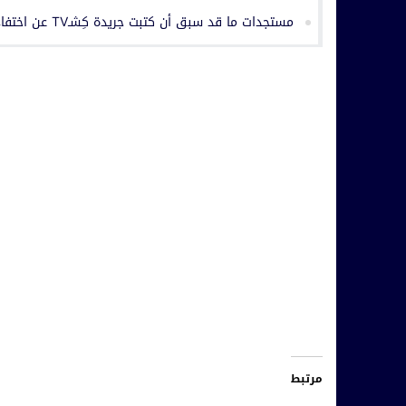
مستجدات ما قد سبق أن كتبت جريدة كِشـTV عن اختفاء سجل إداري بجماعة حربيل
مرتبط