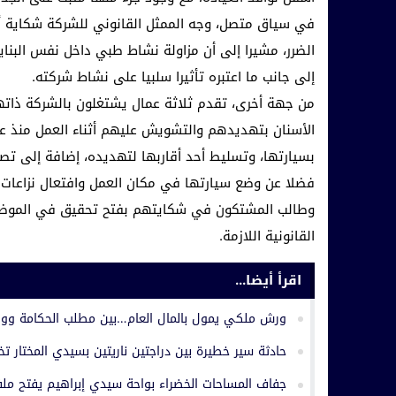
في سياق متصل، وجه الممثل القانوني للشركة شكاية أ
الضرر، مشيرا إلى أن مزاولة نشاط طبي داخل نفس البناي
إلى جانب ما اعتبره تأثيرا سلبيا على نشاط شركته.
من جهة أخرى، تقدم ثلاثة عمال يشتغلون بالشركة ذاته
الأسنان بتهديدهم والتشويش عليهم أثناء العمل منذ ع
بسيارتها، وتسليط أحد أقاربها لتهديده، إضافة إلى تصوي
فضلا عن وضع سيارتها في مكان العمل وافتعال نزاعات
وطالب المشتكون في شكايتهم بفتح تحقيق في الموضوع وا
القانونية اللازمة.
اقرأ أيضا...
ورش ملكي يمول بالمال العام…بين مطلب الحكامة وواقع
حادثة سير خطيرة بين دراجتين ناريتين بسيدي المختار ت
جفاف المساحات الخضراء بواحة سيدي إبراهيم يفتح ملف 