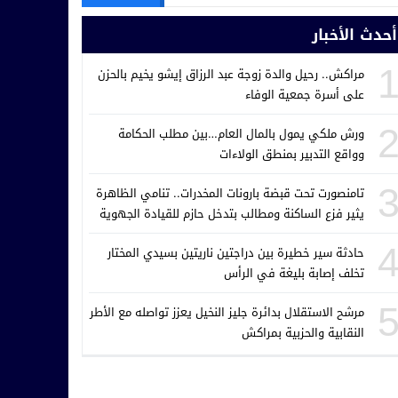
أحدث الأخبار
مراكش.. رحيل والدة زوجة عبد الرزاق إيشو يخيم بالحزن
على أسرة جمعية الوفاء
ورش ملكي يمول بالمال العام…بين مطلب الحكامة
وواقع التدبير بمنطق الولاءات
تامنصورت تحت قبضة بارونات المخدرات.. تنامي الظاهرة
يثير فزع الساكنة ومطالب بتدخل حازم للقيادة الجهوية
للدرك الملكي
حادثة سير خطيرة بين دراجتين ناريتين بسيدي المختار
تخلف إصابة بليغة في الرأس
مرشح الاستقلال بدائرة جليز النخيل يعزز تواصله مع الأطر
النقابية والحزبية بمراكش