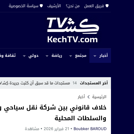
🛡️ فريق العمل
من نحن؟
الأرشيف
🛡️ سياسة الخصوصية
أخبار
مجتمع
رياضة
دولي
ثقافة وف
د الحقوق
14:19
أخر المستجدات
مستجدات ما قد سبق أن كتبت جريدة كِشـTV عن اختفاء سجل إداري بجماعة حربيل
الرئيسية
أخبار
خلاف قانوني بين شركة نقل سياحي و
والسلطات المحلية
Boubker BAROUD
21 فبراير 2026
مشاهدة