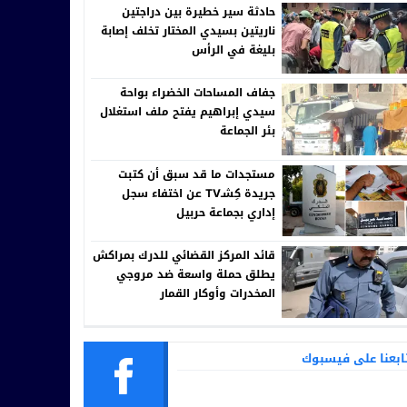
حادثة سير خطيرة بين دراجتين
ناريتين بسيدي المختار تخلف إصابة
بليغة في الرأس
جفاف المساحات الخضراء بواحة
سيدي إبراهيم يفتح ملف استغلال
بئر الجماعة
مستجدات ما قد سبق أن كتبت
جريدة كِشـTV عن اختفاء سجل
إداري بجماعة حربيل
قائد المركز القضائي للدرك بمراكش
يطلق حملة واسعة ضد مروجي
المخدرات وأوكار القمار
ابعنا على فيسبوك