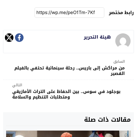
رابط مختصر
هيئة التحرير
السابق
من مراكش إلى باريس.. رحلة سينمائية تحتفي بالفيلم
القصير
التالي
بوجلود في سوس.. بين الحفاظ على التراث الأمازيغي
ومتطلبات التنظيم والسلامة
مقالات ذات صلة