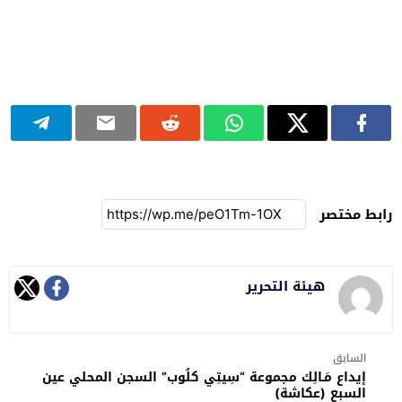
رابط مختصر
هيئة التحرير
السابق
إيداع مَـالِك مجموعة “سِيتِي كلُوب” السجن المحلي عين
السبع (عكاشة)