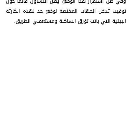
وفي ظل استمرار هذا الوضع، يظل التساؤل قائمًا حول
توقيت تدخل الجهات المختصة لوضع حد لهذه الكارثة
البيئية التي باتت تؤرق الساكنة ومستعملي الطريق.