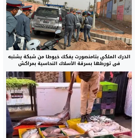
الدرك الملكي بتامنصورت يفكك خيوطا من شبكة يشتبه
في تورطها بسرقة الأسلاك النحاسية بمراكش