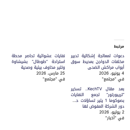
مرتبط
دعوات لمعالجة إشكالية تدبير
نفايات عشوائية تحاصر محطة
مخلفات الدواجن بمحيط سوق
استراحة “طوطال” بشيشاوة
أبواب مراكش الضحى
وتثير مخاوف بيئية وصحية
4 يونيو، 2026
25 مارس، 2026
في "مجتمع"
في "مجتمع"
بعد مقال KechTV.. تسخير
“تريبورتور” لجمع النفايات
بصوكوما 1 يثير تساؤلات حول
دور الشركة المفوض لها
2 يوليو، 2026
في "أخبار"