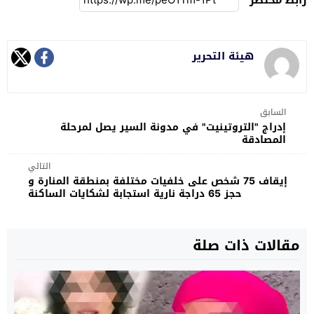
هيئة التحرير
السابق
إدراج "التروتينيت" في مدونة السير يصل لمرحلة
المصادقة
التالي
إيقاف 75 شخص على خلفيات مختلفة بمنطقة المنارة و
حجز 65 دراجة نارية استجابة لشكايات الساكنة
مقالات ذات صلة