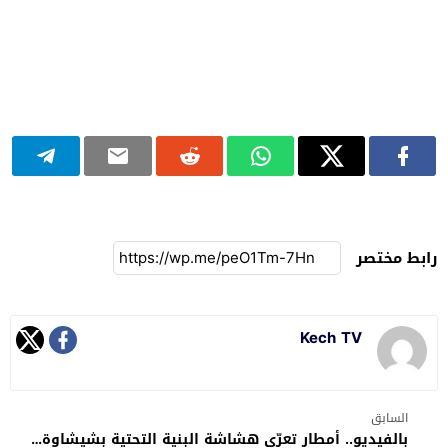
رابط مختصر
Kech TV
السابق
بالفيديو.. أمطار تعرّي هشاشة البنية التحتية بشيشاوة…