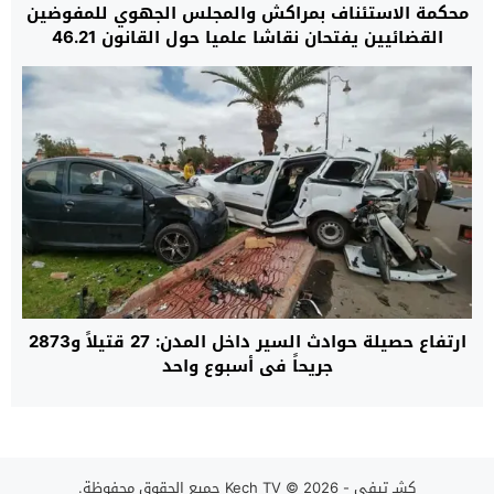
محكمة الاستئناف بمراكش والمجلس الجهوي للمفوضين
القضائيين يفتحان نقاشا علميا حول القانون 46.21
ورهانات تحديث منظومة التنفيذ القضائي
ارتفاع حصيلة حوادث السير داخل المدن: 27 قتيلاً و2873
جريحاً في أسبوع واحد
كِشـ تيفي - Kech TV
© 2026 جميع الحقوق محفوظة.