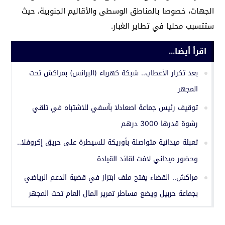
الجهات، خصوصا بالمناطق الوسطى والأقاليم الجنوبية، حيث
ستتسبب محليا في تطاير الغبار.
اقرأ أيضا...
بعد تكرار الأعطاب.. شبكة كهرباء (البرانس) بمراكش تحت
المجهر
توقيف رئيس جماعة اصعادلا بآسفي للاشتباه في تلقي
رشوة قدرها 3000 درهم
تعبئة ميدانية متواصلة بأوريكة للسيطرة على حريق إكروفلا..
وحضور ميداني لافت لقائد القيادة
مراكش.. القضاء يفتح ملف ابتزاز في قضية الدعم الرياضي
بجماعة حربيل ويضع مساطر تمرير المال العام تحت المجهر