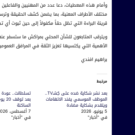
وأمام هذه المعطيات، دعا عدد من المهنيين والفاعلين ا
مختلف الأطراف المعنية، بما يضمن كشف الحقيقة وترسيخ
قرينة البراءة التي تظل حقاً مكفولاً إلى حين ثبوت أي ت
ويترقب المتابعون للشأن المحلي بمراكش ما ستسفر عن
الأهمية التي يكتسيها تعزيز الثقة في المرافق العموم
براهيم افندي
مرتبط
بعد نشر شكاية ضده على كِشـTV..
تسلطانت.. عودة ن
الموظف الموسمي يفند الاتهامات
بعد تو
ويتقدم بشكاية مضادة
الساكنة
5 يونيو، 2026
7 أغسطس، 2026
في "أخبار"
في "أخبار"