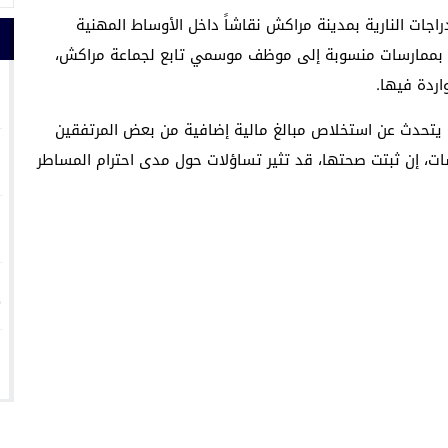
اجات النارية بمدينة مراكش نقاشاً داخل الأوساط المهنية
قة بممارسات منسوبة إلى موظف موسمي تابع لجماعة مراكش،
1
ردة فيها.
يتحدث عن استخلاص مبالغ مالية إضافية من بعض المرتفقين
2
ات، إن ثبتت صحتها، قد تثير تساؤلات حول مدى احترام المساطر
3
4
5