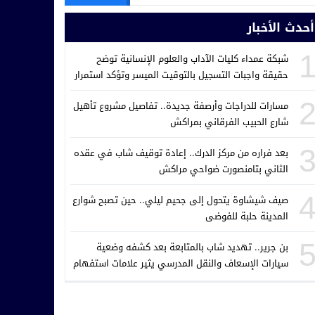
أحدث الأخبار
شبكة عمداء كليات الآداب والعلوم الإنسانية توضح
حقيقة واجبات التسجيل بالتوقيت الميسر وتؤكد استمرار
مجانية التكوين العادي
مسارات للدراجات وأرصفة جديدة.. تفاصيل مشروع تأهيل
شارع الحبيب الفرقاني بمراكش
بعد فراره من مركز الدرك.. إعادة توقيف شاب في عقده
الثاني بتامنصورت ضواحي مراكش
صيف شيشاوة يتحول إلى جحيم ليلي.. حين تصبح شوارع
المدينة حلبة للفوضى
بن جرير.. تهديد شاب بالمتابعة بعد كشفه وضعية
سيارات الإسعاف والنقل المدرسي يثير علامات استفهام