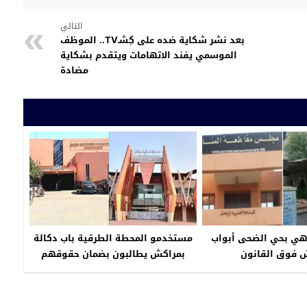
التالي
بعد نشر شكاية ضده على كِشـTV.. الموظف
الموسمي يفند الاتهامات ويتقدم بشكاية
مضادة
اهي بحي الضحى أبواب
مستخدمو المحطة الطرقية باب دكالة
 فوق القانون
بمراكش يطالبون بضمان حقوقهم
الاجتماعية مع إحداث محطة العزوزية