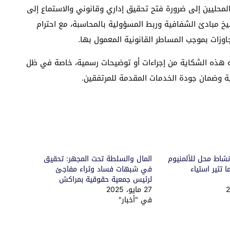
لمحليين إلى ضرورة فتح تحقيق إداري وقانوني والاستماع إلى
 مبادئ الشفافية وربط المسؤولية بالمحاسبة، مع احترام
جاوزات بموجب المساطر القانونية المعمول بها.
ه هذه الشكاية من إجراءات أو توضيحات رسمية، خاصة في ظل
ية وضمان جودة الخدمات المقدمة للمرتفقين.
شاط محل للألمنيوم
المال والسلطة تحت المجهر: تحقيق
قف 20 يوما تثير استياء
في شبهات فساد وثراء مفاجئ
لرئيس جمعية حقوقية بمراكش
27 مايو، 2025
في "أخبار"