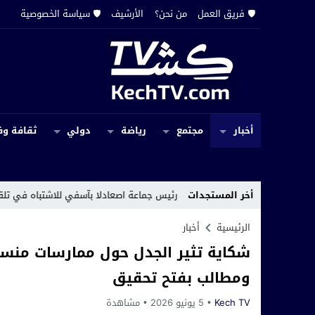
🛡️ فريق العمل
من نحن؟
الأرشيف
🛡️ سياسة الخصوصية
أخبار
مجتمع
رياضة
دولي
ثقافة وف
12:13
أخر المستجدات
توقيف رئيس جماعة اصعادلا بآسفي للاشتباه في تلقي رشوة قدرها 3000 درهم
الرئيسية
أخبار
شكاية تثير الجدل حول ممارسات من
ومطالب بفتح تحقيق
Kech TV
5 يونيو 2026
مشاهدة