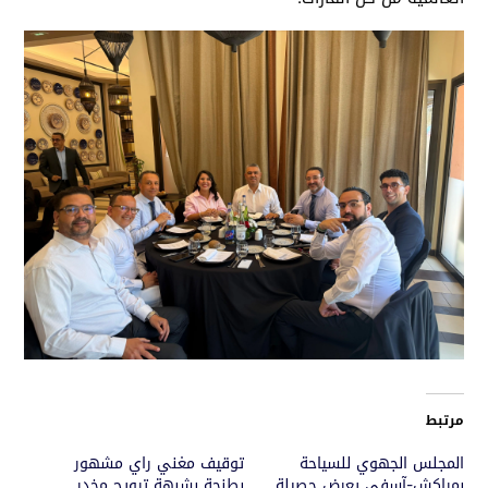
مرتبط
المجلس الجهوي للسياحة
توقيف مغني راي مشهور
بمراكش-آسفي يعرض حصيلة
بطنجة بشبهة ترويج مخدر