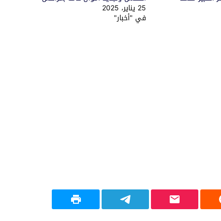
25 يناير، 2025
في "أخبار"