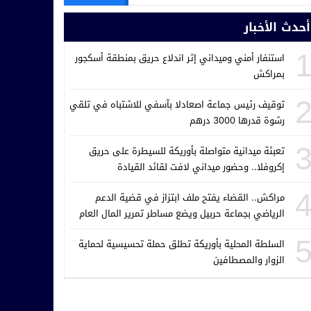
أحدث الأخبار
استنفار أمني وميداني إثر اندلاع حريق بمنطقة أسكجور
بمراكش
توقيف رئيس جماعة اصعادلا بآسفي للاشتباه في تلقي
رشوة قدرها 3000 درهم
تعبئة ميدانية متواصلة بأوريكة للسيطرة على حريق
إكروفلا.. وحضور ميداني لافت لقائد القيادة
مراكش.. القضاء يفتح ملف ابتزاز في قضية الدعم
الرياضي بجماعة حربيل ويضع مساطر تمرير المال العام
تحت المجهر
السلطة المحلية بأوريكة تطلق حملة تحسيسية لحماية
الزوار والمصطافين