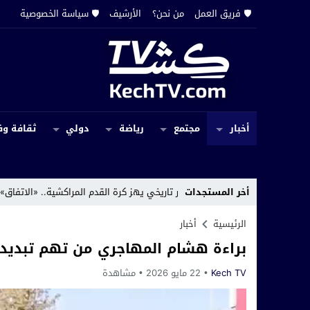
🛡️ فريق العمل
من نحن؟
الأرشيف
🛡️ سياسة الخصوصية
أخبار
مجتمع
رياضة
دولي
ثقافة وف
مختصة
16:35
أخر المستجدات
قرار تاريخي يهز كرة القدم المراكشية.. «الاتفاق» يُطوى نهائياً 
الرئيسية
أخبار
براءة هشام المهاجري من تهم تبديد أ
Kech TV
22 مايو 2026
مشاهدة