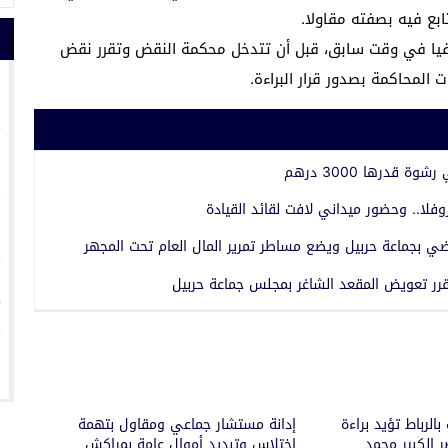
بع فيه بصفته مقاولا.
فيا في وقت سابق، قبل أن تتدخل محكمة النقض وتقرر نقض
المحاكمة بصدور قرار البراءة.
1
2
درها 3000 درهم
فلا.. وحضور ميداني لافت لقائد القيادة
3
ضي بجماعة حربيل ويضع مساطر تمرير المال العام تحت المجهر
4
رر تعويض المقعد الشاغر بمجلس جماعة حربيل
5
الرباط تؤيد براءة
إدانة مستشار جماعي ومقاول بتهمة
 الكبير محمد
اختلاس وتبديد أموال عامة بمراكش