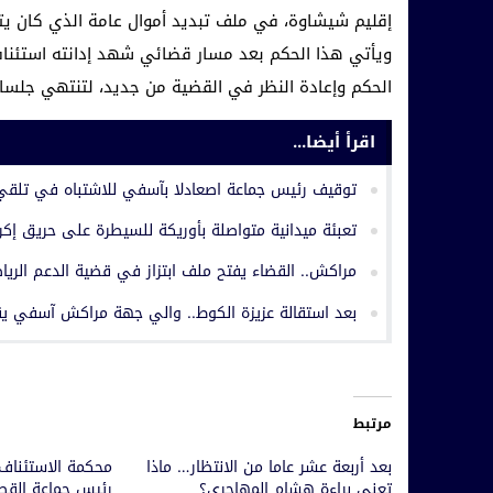
إقليم شيشاوة، في ملف تبديد أموال عامة الذي كان يتا
ويأتي هذا الحكم بعد مسار قضائي شهد إدانته استئنا
الحكم وإعادة النظر في القضية من جديد، لتنتهي جلسات 
اقرأ أيضا...
توقيف رئيس جماعة اصعادلا بآسفي للاشتباه في تلقي رشوة ق
تعبئة ميدانية متواصلة بأوريكة للسيطرة على حريق إكرو
مراكش.. القضاء يفتح ملف ابتزاز في قضية الدعم الريا
بعد استقالة عزيزة الكوط.. والي جهة مراكش آسفي يق
مرتبط
بعد أربعة عشر عاما من الانتظار… ماذا
محكمة الاستئناف ب
تعني براءة هشام المهاجري؟
رئيس جماعة القصر