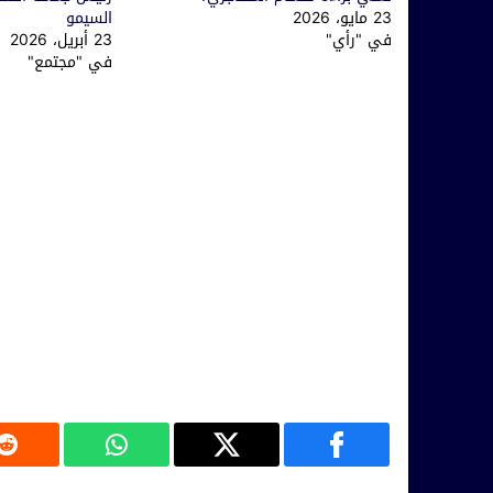
23 مايو، 2026
السيمو
في "رأي"
23 أبريل، 2026
في "مجتمع"