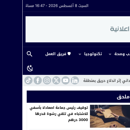
السبت 8 أغسطس 2026 - 16:47 مساءً
 وصحة
تكنولوجيا
🛡️ فريق العمل
ع حريق بمنطقة أسكجور بمراكش
12:13
توقيف رئيس جماعة اصعادلا بآسفي للاشتباه 
ملحق
توقيف رئيس جماعة اصعادلا بآسفي
للاشتباه في تلقي رشوة قدرها
3000 درهم