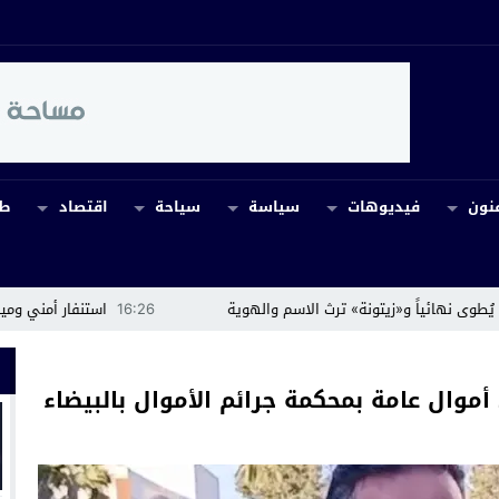
نون
فيديوهات
سياسة
سياحة
اقتصاد
طب
و«زيتونة» ترث الاسم والهوية
16:26
استنفار أمني وميداني إثر اندلا
موال عامة بمحكمة جرائم الأموال بالبيضاء