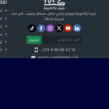
الأك
أم
جريدة إلكترونية وموقع إخباري شامل، مستقل ومتجدد على مدار
ال
الساعة 24/24
تس
فض
اشـتـرك
أو
+212 6 66 06 43 14
ال
kechtv.com@gmail.com