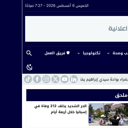
الخميس 6 أغسطس 2026 - 7:27 صباحًا
 وصحة
تكنولوجيا
🛡️ فريق العمل
إبراهيم يفتح ملف استغلال بئر الجماعة
22:13
جمعيات المجتمع المدني بعين 
ملحق
الحر الشديد يخلف 212 وفاة في
إسبانيا خلال أربعة أيام