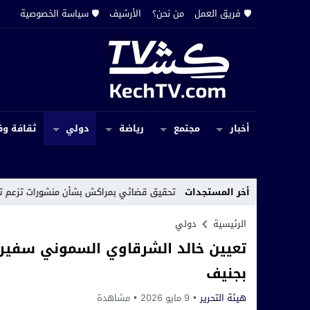
🛡️ فريق العمل
من نحن؟
الأرشيف
🛡️ سياسة الخصوصية
أخبار
مجتمع
رياضة
دولي
ثقافة وف
أخر المستجدات
شكاية تقود إلى تحقيق قضائي بمراكش بشأن منشورات تزعم تغيير نتائج الامتحانا
الرئيسية
دولي
تعيين خالد الشرقاوي السموني سفيرا
بجنيف
هيئة التحرير
9 مايو 2026
مشاهدة