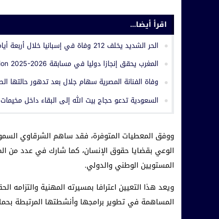
اقرأ أيضا...
الحر الشديد يخلف 212 وفاة في إسبانيا خلال أربعة أيام
المغرب يحقق إنجازا دوليا في مسابقة Huawei ICT Competition 2025-2026 بالصين
وفاة الفنانة المصرية سهام جلال بعد تدهور حالتها الصح
السعودية تدعو حجاج بيت الله إلى البقاء داخل مخيمات ع
ووفق المعطيات المتوفرة، فقد ساهم الشرقاوي السموني
الوعي بقضايا حقوق الإنسان، كما شارك في عدد من الم
المستويين الوطني والدولي.
ويعد هذا التعيين اعترافا بمسيرته المهنية والتزامه ا
المساهمة في تطوير برامجها وأنشطتها المرتبطة بحماي