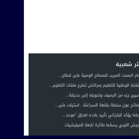
ثر شعبية
ام الصمت المريب للمصالح الوصية على قطاع...
نقابة الوطنية للتعليم بمراكش تطرح ملفات التعليم...
ييج جزء من الرصيف وتحويله إلى حديقة...
ائح عون سلطة بقلعة السراغنة.. استيلاء على...
باما يؤكد للبارزاني تأييد بلاده لعراق “موحد...
جيش الليبي يسقط طائرة تابعة للميليشيات