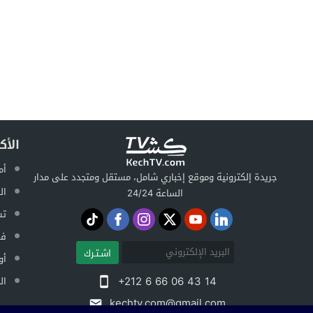
الأك
أم
جريدة إلكترونية وموقع إخباري شامل، مستقل ومتجدد على مدار
ال
الساعة 24/24
تس
فض
اشـتـرك
أو
+212 6 66 06 43 14
ال
kechtv.com@gmail.com