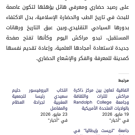
على رصيد حضاري ومعرفي هائل يؤهلها لتكون عاصمة
للبحث في تاريخ الطب والحضارة الإسلامية، بدل الاكتفاء
بدورها السياحي التقليدي.وبين عبق التاريخ ورهانات
المستقبل، تبدو مراكش اليوم وكأنها تفتح صفحة
جديدة لاستعادة أمجادها العلمية، وإعادة تقديم نفسها
كمدينة للمعرفة والفكر والإشعاع الحضاري.
مرتبط
اتفاقية تعاون بين مركز ذاكرة
انتخاب البروفيسور حليم
مراكش للثرات والثقافة
سعيدي رئيسا للجمعية
وجامعة Randolph College
المغربية لجراحة العظام
بالولايات المتحدة الأمريكية
والمفاصل
19 مايو، 2026
23 مايو، 2026
في "أخبار"
في "أخبار"
جامعة “تريست بإيطاليا” في