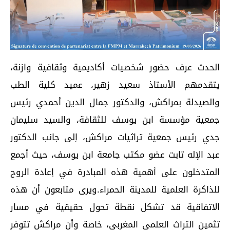
الحدث عرف حضور شخصيات أكاديمية وثقافية وازنة،
يتقدمهم الأستاذ سعيد زهير، عميد كلية الطب
والصيدلة بمراكش، والدكتور جمال الدين أحمدي رئيس
جمعية مؤسسة ابن يوسف للثقافة، والسيد سليمان
جدي رئيس جمعية تراثيات مراكش، إلى جانب الدكتور
عبد الإله تابت عضو مكتب جامعة ابن يوسف، حيث أجمع
المتدخلون على أهمية هذه المبادرة في إعادة الروح
للذاكرة العلمية للمدينة الحمراء.ويرى متابعون أن هذه
الاتفاقية قد تشكل نقطة تحول حقيقية في مسار
تثمين التراث العلمي المغربي، خاصة وأن مراكش تتوفر