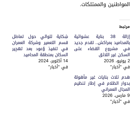
المواطنين والممتلكات.
مرتبط
إزالة 38 بناية عشوائية
شِكاية للوالي حول تماطل
بالمحاميد بمراكش.. تقدم جديد
قسم التعمير وشركة العمران
في مشروع القضاء على
في تنفيذ وُعود بعد تهجِير
السكن غير اللائق
السكان بمنطقة المحاميد
2 يونيو، 2026
14 أكتوبر، 2024
في "أخبار"
في "أخبار"
هدم ثلاث بنايات غير مأهولة
بدوار الظلام في إطار تنظيم
المجال العمراني
9 مارس، 2026
في "أخبار"