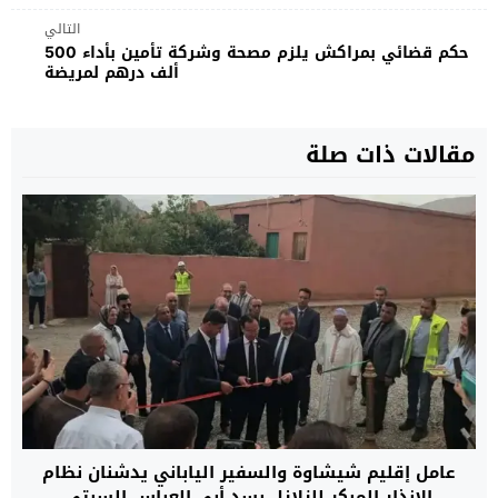
التالي
حكم قضائي بمراكش يلزم مصحة وشركة تأمين بأداء 500
ألف درهم لمريضة
مقالات ذات صلة
عامل إقليم شيشاوة والسفير الياباني يدشنان نظام
الإنذار المبكر للزلازل بسد أبي العباس السبتي