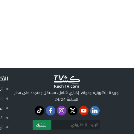
الأك
أم
جريدة إلكترونية وموقع إخباري شامل، مستقل ومتجدد على مدار
ال
الساعة 24/24
تس
فض
اشـتـرك
أو