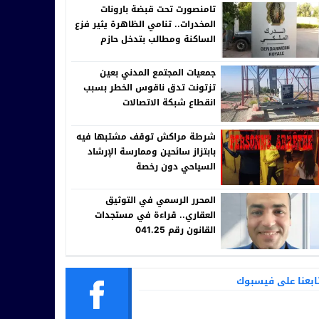
تامنصورت تحت قبضة بارونات
المخدرات.. تنامي الظاهرة يثير فزع
الساكنة ومطالب بتدخل حازم
للقيادة الجهوية للدرك الملكي
جمعيات المجتمع المدني بعين
تزتونت تدق ناقوس الخطر بسبب
انقطاع شبكة الاتصالات
شرطة مراكش توقف مشتبها فيه
بابتزاز سائحين وممارسة الإرشاد
السياحي دون رخصة
المحرر الرسمي في التوثيق
العقاري.. قراءة في مستجدات
القانون رقم 041.25
ابعنا على فيسبوك