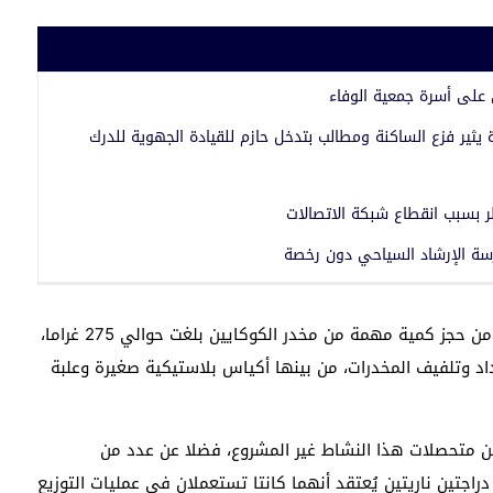
 على أسرة جمعية الوفاء
يثير فزع الساكنة ومطالب بتدخل حازم للقيادة الجهوية للدرك
 بسبب انقطاع شبكة الاتصالات
سة الإرشاد السياحي دون رخصة
ومكنت عمليات التفتيش المنجزة داخل منازل الموقوفين من حجز كمية مهمة من مخدر الكوكايين بلغت حوالي 275 غراما،
اد وتلفيف المخدرات، من بينها أكياس بلاستيكية صغيرة وعلبة
 من متحصلات هذا النشاط غير المشروع، فضلا عن عدد من
راجتين ناريتين يُعتقد أنهما كانتا تستعملان في عمليات التوزيع