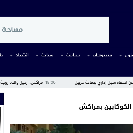
نون
فيديوهات
سياسة
سياحة
اقتصاد
طب
18:00
مراكش.. رحيل والدة زوجة عبد الرزاق إيشو ي