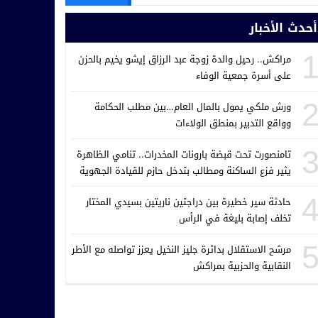
أحدث الأخبار
مراكش.. رحيل والدة زوجة عبد الرزاق إيشو يخيم بالحزن
على أسرة جمعية الوفاء
ورش ملكي يمول بالمال العام…بين مطلب الحكامة
وواقع التدبير بمنطق الولاءات
تامنصورت تحت قبضة بارونات المخدرات.. تنامي الظاهرة
يثير فزع الساكنة ومطالب بتدخل حازم للقيادة الجهوية
للدرك الملكي
حادثة سير خطيرة بين دراجتين ناريتين بسيدي المختار
تخلف إصابة بليغة في الرأس
مرشح الاستقلال بدائرة جليز النخيل يعزز تواصله مع الأطر
النقابية والحزبية بمراكش