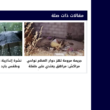
مقالات ذات صلة
جريمة مروعة تهز دوار العظم نواحي
نشرة إنذارية:
مراكش: مراهق يعتدي على طفلة
وطقس بارد م
ويلقي بها من الطابق الثالث
المملكة 