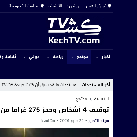
🛡️ فريق العمل
من نحن؟
الأرشيف
🛡️ سياسة الخصوصية
أخبار
مجتمع
رياضة
دولي
ثقافة وف
 الحقوق
14:19
أخر المستجدات
مستجدات ما قد سبق أن كتبت جريدة كِشـTV عن اختفاء سجل إداري بجماعة حربيل
الرئيسية
مجتمع
توقيف 4 أشخاص وحجز 275 غراما من الكوكايين بمراكش
هيئة التحرير
25 مايو 2026
مشاهدة