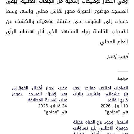
وفي انتظار توضيحات رسمية من الجهات المعنية، يبقى
المسجد موضوع الصورة محور نقاش محلي واسع، وسط
دعوات إلى الوقوف على حقيقة وضعيته والكشف عن
الأسباب الكامنة وراء المشهد الذي أثار اهتمام الرأي
العام المحلي.
أيوب زهير
مرتبط
اتهامات لمنتخب معارض بحفر
غضب بدوار أكدال الفوقاني
بئر عشوائي وتشييد بنايات
بعد إغلاق المسجد بدعوى
خارج القانون
غياب شهادة المطابقة
10 أبريل، 2026
24 فبراير، 2026
في "مجتمع"
في "مجتمع"
استمرار وجود برج المياه بتجزئة
جوهرة الأطلس يثير تساؤلات