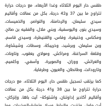
طقس حار اليوم الثلاثاء وغدا الأربعاء، مع درجات حرارة
تتراوح ما بين 37 و42 درجة، بكل من عمالات وأقاليم
سيدي سليمان، والرحامنة، والنواصر، والخميسات،
وسيدي بنور، واليوسفية، وبني ملال، والفقيه بن صالح،
ومكناس، وخنيفرة، وفاس، والقنيطرة، وسيدي قاسم،
وبن سليمان، وبرشيد، وخريبكة، وسطات، وشيشاوة،
وقلعة السراغنة، ومراكش، ومولاي يعقوب، وتاونات،
والعرائش، ووزان، والصويرة، وآسفي، وكلميم،
وتارودانت، وطانطان، والعيون، وطرفاية.
كما يرتقب تسجيل طقس حار، اليوم الثلاثاء، مع درجات
حرارة تتراوح ما بين 38 و41 درجة بكل من عمالات
وأقاليم أكادير إداوتنان، واشتوكة- آيت باها، وإنزكان-
أيت ملول، وتزنيت، والرباط، وسلا، وتمارة-الصخيرات، وما