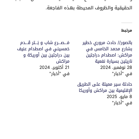
الحقيقية والظروف المحيطة بهذه الفاجعة.
مرتبط
بالصور// حادث مروري خطير
مَـ.ـصـ.ـرع شاب و بَـ.ـتر قَـ.ـدم
بشارع محمد الخامس في
خمسيني في اصطدام عنيف
مراكش: اصطدام دراجتين
بين دراجتين بين أوريكة و
ناريتين بسيارة نفعية
مراكش
28 نوفمبر، 2024
21 أكتوبر، 2024
في "أخبار"
في "أخبار"
حادثة سير مميتة على الطريق
الإقليمية بين مراكش وأوريكا
8 مايو، 2025
في "أخبار"