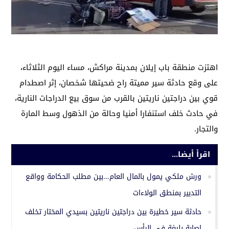
اهتزت منطقة باب إيلان بمدينة مراكش، مساء اليوم الثلاثاء،
على وقع حادثة سير مميتة راح ضحيتها شخصان، إثر اصطدام
قوي بين دراجتين ناريتين بالقرب من سوق بيع الدراجات النارية،
في حادث خلف استنفارا أمنيا وحالة من الذهول وسط المارة
والتجار.
اقرأ أيضا...
ورش ملكي يمول بالمال العام…بين مطلب الحكامة وواقع
التدبير بمنطق الولاءات
حادثة سير خطيرة بين دراجتين ناريتين بسيدي المختار تخلف
إصابة بليغة في الرأس