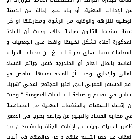
من الإدارات المعنية، أو بناء على إحالة من الهيئة
الوطنية للنزاهة والوقاية من الرشوة ومحاربتها او كل
هيئة يمنحها القانون صراحة ذلك، وحيث أن المادة
المذكورة أعلاه تشكل تضييقا واضحا على الجمعيات و
المنظمات فيما يتعلق بحرية التبليغ عن مختلف الجرائم
الماسة بالمال العام أو المندرجة ضمن جرائم الفساد
المالي والإداري، وحيث أن المادة نفسها تتناقض مع
روح الدستور المغربي الذي اعتبر المجتمع المدني ″شريك
أساس في تقييم و صناعة السياسات العمومية ″ وحيت
أن إقصاء الجمعيات والمنظمات المعنية من المساهمة
في محاربة الفساد والتبليغ عن جرائمه يضرب في العمق
ظهير الحريات ،ويؤسس لإفلات الجناة والمفسدين من
العقاب عبر حصر التبليغ عنهم و عن جرائمهم في آليات