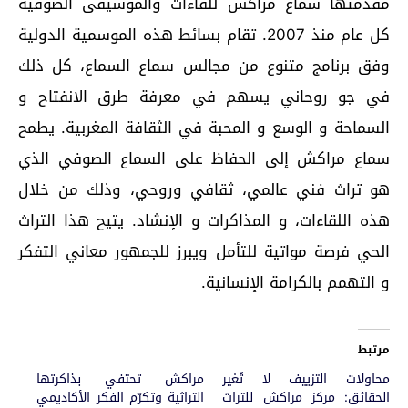
مقدمتها سماع مراكش للقاءات والموسيقى الصوفية
كل عام منذ 2007. تقام بسائط هذه الموسمية الدولية
وفق برنامج متنوع من مجالس سماع السماع، كل ذلك
في جو روحاني يسهم في معرفة طرق الانفتاح و
السماحة و الوسع و المحبة في الثقافة المغربية. يطمح
سماع مراكش إلى الحفاظ على السماع الصوفي الذي
هو تراث فني عالمي، ثقافي وروحي، وذلك من خلال
هذه اللقاءات، و المذاكرات و الإنشاد. يتيح هذا التراث
الحي فرصة مواتية للتأمل ويبرز للجمهور معاني التفكر
و التهمم بالكرامة الإنسانية.
مرتبط
محاولات التزييف لا تُغير
مراكش تحتفي بذاكرتها
الحقائق: مركز مراكش للتراث
التراثية وتكرّم الفكر الأكاديمي