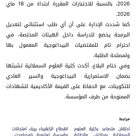
2026، بالنسبة للاختبارات المقررة ابتداءً من 18 ماي
2026.
كما شددت الإدارة على أن أي طلب استثنائي لتعديل
البرمجة يخضع للدراسة داخل الهيئات المختصة، في
احترام تام للمقتضيات البيداغوجية المعمول بها
ولمصلحة الطلبة.
وفي ختام البلاغ، أكدت كلية العلوم السملالية تشبثها
بضمان الاستمرارية البيداغوجية والسير العادي
للتكوينات، مع الحفاظ على القيمة الأكاديمية للشهادات
الممنوحة من طرف المؤسسة.
مرتبط
احتقان متصاعد بكلية العلوم
انقطاع الكهرباء يربك امتحانات
السملالية بمراكش والطلبة
مؤسسة تعليمية بتمصلوحت..