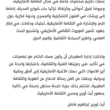
شملت تكريم شخصيات فاعلة في مجال الثقافة الأمازيغية،
وعروضا لفرق أحواش، وكرنفالا تراثيا جاب شوارع المدينة، إضافة
إلى ورشات في الفنون التشكيلية والمسرح، وندوة فكرية حول
الرمز والإشارة في الثقافة الأمازيغية..تجليات ودلالات، في إطار
جهود تثمين الموروث الثقافي الأمازيغي، وتشجيع البحث
العلمي، وتعزيز السياحة الثقافية بإقليم الحوز.
واختارت إدارة المهرجان أن يكون مسك الختام مع تبعمرانت،
في تأكيد على رمزيتها الفنية والثقافية، باعتبارها واحدة من
أبرز الأصوات التي حملت الأغنية الأمازيغية إلى أفاق وطنية
ودولية، وجعلت من الفن رسالة للدفاع عن الهوية والثقافة
المغربية، لتختتم بذلك دورة ناجحة ستظل راسخة في ذاكرة
جمهور أيت أورير ومحبي الثقافة الأمازيغية.
أيت اورير: إبراهيم فاضل