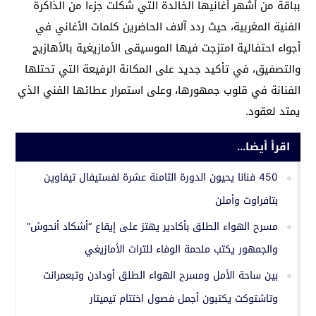
بباقة من أشهر أغانيها الخالدة التي شكلت جزءا من الذاكرة
الفنية المغربية، حيث ردد آلاف الحاضرين كلمات الأغاني في
أجواء احتفالية امتزجت فيها الموسيقى الأمازيغية بالأهازيج
والتصفيق، في تأكيد جديد على المكانة الرفيعة التي تحتلها
الفنانة في قلوب جمهورها، وعلى استمرار عطائها الفني الذي
يمتد لعقود.
اقرأ أيضا...
450 فنانا يحيون الدورة الثامنة عشرة لفستيفال تيفاوين
بتافراوت وأملن
مسرح الهواء الطلق بأكادير يهتز على إيقاع “أشكاد أنحوش”
والجمهور يكتب ملحمة الوفاء للتراث الأمازيغي
بين ساحة الأمل ومسرح الهواء الطلق أودادن وتبعمرانت
وتاشتوكت يكتبون أجمل فصول اختتام تيميتار