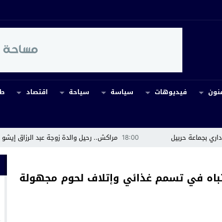
نون
فيديوهات
سياسة
سياحة
اقتصاد
طب
18:00
مراكش.. رحيل والدة زوجة عبد الرزاق إيشو يخيم بالحزن على أسرة جم
باه في تسمم غذائي وإتلاف لحوم مجهولة