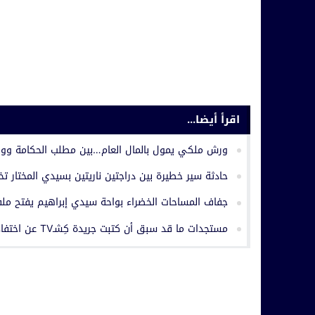
اقرأ أيضا...
ورش ملكي يمول بالمال العام…بين مطلب الحكامة وواقع
حادثة سير خطيرة بين دراجتين ناريتين بسيدي المختار ت
جفاف المساحات الخضراء بواحة سيدي إبراهيم يفتح ملف 
مستجدات ما قد سبق أن كتبت جريدة كِشـTV عن اختفاء سجل إداري بجماعة حربيل