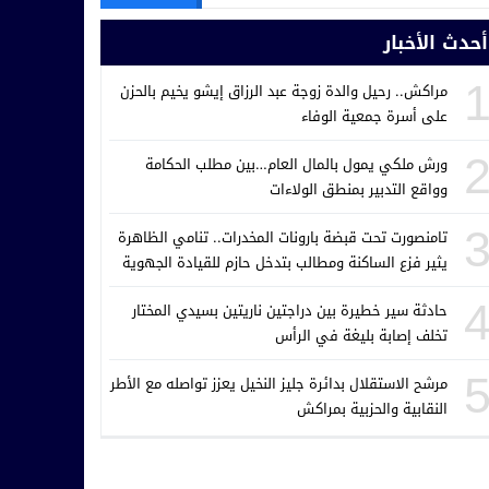
أحدث الأخبار
مراكش.. رحيل والدة زوجة عبد الرزاق إيشو يخيم بالحزن
على أسرة جمعية الوفاء
ورش ملكي يمول بالمال العام…بين مطلب الحكامة
وواقع التدبير بمنطق الولاءات
تامنصورت تحت قبضة بارونات المخدرات.. تنامي الظاهرة
يثير فزع الساكنة ومطالب بتدخل حازم للقيادة الجهوية
للدرك الملكي
حادثة سير خطيرة بين دراجتين ناريتين بسيدي المختار
تخلف إصابة بليغة في الرأس
مرشح الاستقلال بدائرة جليز النخيل يعزز تواصله مع الأطر
النقابية والحزبية بمراكش