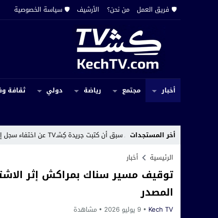
🛡️ فريق العمل
من نحن؟
الأرشيف
🛡️ سياسة الخصوصية
أخبار
مجتمع
رياضة
دولي
ثقافة وف
أخر المستجدات
قد سبق أن كتبت جريدة كِشـTV عن اختفاء سجل إداري بجماعة حربيل
الرئيسية
أخبار
توقيف مسير سناك بمراكش إثر الاشت
المصدر
Kech TV
9 يوليو 2026
مشاهدة