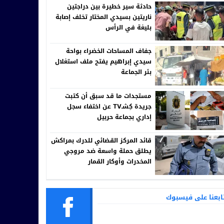
حادثة سير خطيرة بين دراجتين
ناريتين بسيدي المختار تخلف إصابة
بليغة في الرأس
جفاف المساحات الخضراء بواحة
سيدي إبراهيم يفتح ملف استغلال
بئر الجماعة
مستجدات ما قد سبق أن كتبت
جريدة كِشـTV عن اختفاء سجل
إداري بجماعة حربيل
قائد المركز القضائي للدرك بمراكش
يطلق حملة واسعة ضد مروجي
المخدرات وأوكار القمار
ابعنا على فيسبوك