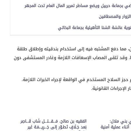
ضي بجماعة حربيل ويضع مساطر تمرير المال العام تحت المجهر
لزوار والمصطافين
نوية عائشة الشنا التأهيلية بجماعة البخاتي
، مما دفع المشتبه فيه إلى استخدام بندقيته وإطلاق طلقة
. وقد تلقى المصاب الإسعافات اللازمة وغادر المستشفى دون
جز السلاح المستخدم في الواقعة لإجراء الخبرات اللازمة.
لإجراءات القانونية.
 بني ملال:
الفقيه بن صالح، مَـ.ـقـ.ـتـ.ـل شَاب قَـ.ـاصِر
ناء عملية أمنية
بَعد خِـلَافٍ تَطـوّر إلى جَـ.ـرِيـ.ـمَـة غَير