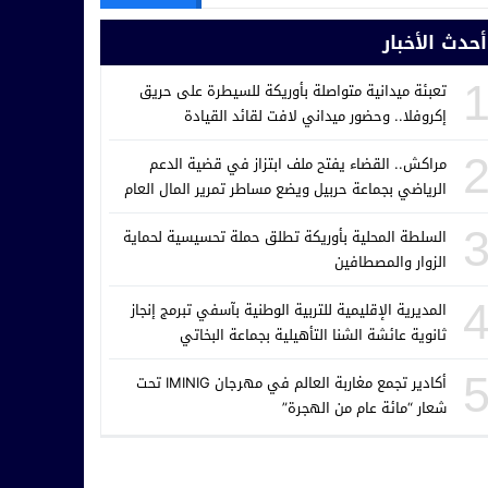
أحدث الأخبار
تعبئة ميدانية متواصلة بأوريكة للسيطرة على حريق
إكروفلا.. وحضور ميداني لافت لقائد القيادة
مراكش.. القضاء يفتح ملف ابتزاز في قضية الدعم
الرياضي بجماعة حربيل ويضع مساطر تمرير المال العام
تحت المجهر
السلطة المحلية بأوريكة تطلق حملة تحسيسية لحماية
الزوار والمصطافين
المديرية الإقليمية للتربية الوطنية بآسفي تبرمج إنجاز
ثانوية عائشة الشنا التأهيلية بجماعة البخاتي
أكادير تجمع مغاربة العالم في مهرجان IMINIG تحت
شعار “مائة عام من الهجرة”