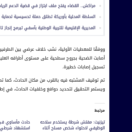
مراكش.. القضاء يفتح ملف ابتزاز في قضية الدعم الريا
السلطة المحلية بأوريكة تطلق حملة تحسيسية لحماية ا
المديرية الإقليمية للتربية الوطنية بآسفي تبرمج إنجاز ثا
ووفقًا للمعطيات الأولية، نشب خلاف عرضي بين الطرفين
أصابت الضحية بجروح سطحية على مستوى أطرافه العليا
تسجيل إصابات خطيرة.
تم توقيف المشتبه فيه بالقرب من مكان الحادث، كما تم ح
ويستمر التحقيق لتحديد دوافع وخلفيات الحادث، في إطار ا
مرتبط
تيزنيت: مفتش شرطة يستخدم سلاحه
حادث مأساوي في
الوظيفي لاحتواء شخص مسلح أثناء
استشهاد شرطي أث