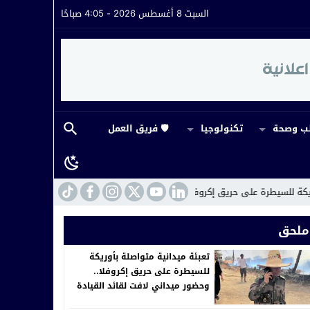
السبت 8 أغسطس 2026 - 4:05 صباحًا
 وصحة
تكنولوجيا
🛡️ فريق العمل
 حريق إكروفلا.. وحضور ميداني لافت لقائد القيادة
22:16
مراكش.. القضاء يفت
ملحق
تعبئة ميدانية متواصلة بأوريكة
للسيطرة على حريق إكروفلا..
وحضور ميداني لافت لقائد القيادة