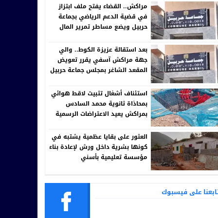
مراكش.. القضاء يفتح ملف ابتزاز
في قضية الدعم الرياضي بجماعة
حربيل ويضع مساطر تمرير المال
العام تحت المجهر
بعد استقالة عزيزة الكوط.. والي
جهة مراكش آسفي يقرر تعويض
المقعد الشاغر بمجلس جماعة حربيل
استئناف أشغال تثبيت لاقط هوائي
بمحاذاة ثانوية محمد السادس
بمراكش يعيد الاعتراضات الرسمية
إلى الواجهة
العثور على بقايا عظمية يشتبه في
كونها بشرية داخل ورش لإعادة بناء
مؤسسة تعليمية بأسني
ابعنا على فيسبوك