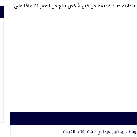
المختصة، للكشف عن ملابسات حادث إطلاق نار بواسطة بندقية صيد قديمة من قبل شخص يبلغ من العمر 71 عامًا على
1
2
3
4
5
فلا.. وحضور ميداني لافت لقائد القيادة