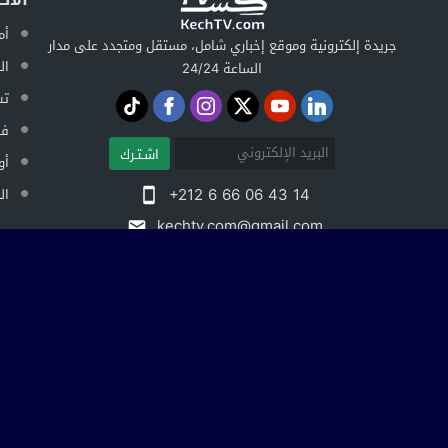
أم
جريدة إلكترونية وموقع إخباري شامل، مستقل ومتجدد على مدار
ال
الساعة 24/24
تس
فض
اشـتـرك
أو
+212 6 66 06 43 14
ال
kechtv.com@gmail.com