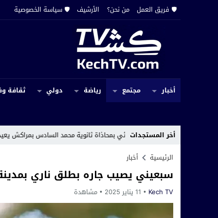
🛡️ فريق العمل
من نحن؟
الأرشيف
🛡️ سياسة الخصوصية
أخبار
مجتمع
رياضة
دولي
ثقافة وف
أخر المستجدات
تثبيت لاقط هوائي بمحاذاة ثانوية محمد السادس بمراكش يعيد الاعتراضات الرس
الرئيسية
أخبار
سبعيني يصيب جاره بطلق ناري بمدين
Kech TV
11 يناير 2025
مشاهدة