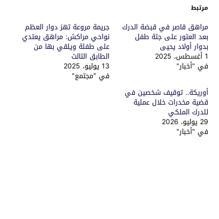
مرتبط
مراهق قاصر في قبضة الدرك
جريمة مروعة تهز دوار العظم
بعد العثور على جثة طفل
نواحي مراكش: مراهق يعتدي
بدوار أولاد يحيى
على طفلة ويلقي بها من
1 أغسطس، 2025
الطابق الثالث
في "أخبار"
13 يوليو، 2025
في "مجتمع"
أوريكة.. توقيف شخصين في
قضية مخدرات خلال عملية
للدرك الملكي
29 يوليو، 2026
في "أخبار"