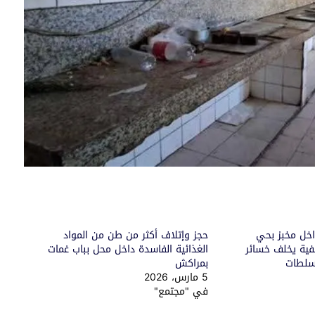
داخل مخبز بحي
حجز وإتلاف أكثر من طن من المواد
فية يخلف خسائر
الغذائية الفاسدة داخل محل بباب غمات
لسلطات
بمراكش
5 مارس، 2026
في "مجتمع"