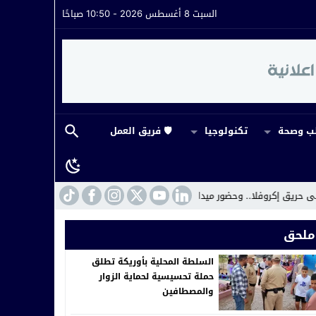
السبت 8 أغسطس 2026 - 10:50 صباحًا
 وصحة
تكنولوجيا
🛡️ فريق العمل
اني لافت لقائد القيادة
22:16
مراكش.. القضاء يفتح ملف ابتزاز في قضية الدع
ملحق
السلطة المحلية بأوريكة تطلق
حملة تحسيسية لحماية الزوار
والمصطافين