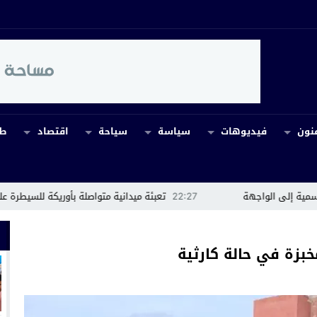
نون
فيديوهات
سياسة
سياحة
اقتصاد
طب
22:27
تعبئة ميدانية متواصلة بأوريكة للسيطرة على حريق إكروفلا.. وحضور ميد
بزة في حالة كارثية