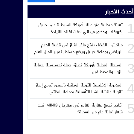
أحدث الأخبار
تعبئة ميدانية متواصلة بأوريكة للسيطرة على حريق
إكروفلا.. وحضور ميداني لافت لقائد القيادة
مراكش.. القضاء يفتح ملف ابتزاز في قضية الدعم
الرياضي بجماعة حربيل ويضع مساطر تمرير المال العام
تحت المجهر
السلطة المحلية بأوريكة تطلق حملة تحسيسية لحماية
الزوار والمصطافين
المديرية الإقليمية للتربية الوطنية بآسفي تبرمج إنجاز
ثانوية عائشة الشنا التأهيلية بجماعة البخاتي
أكادير تجمع مغاربة العالم في مهرجان IMINIG تحت
شعار “مائة عام من الهجرة”