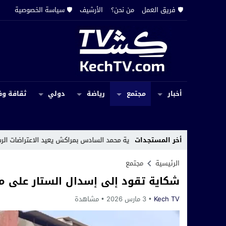
🛡️ فريق العمل
من نحن؟
الأرشيف
🛡️ سياسة الخصوصية
أخبار
مجتمع
رياضة
دولي
ثقافة وف
أخر المستجدات
 ثانوية محمد السادس بمراكش يعيد الاعتراضات الرسمية إلى الواجهة
الرئيسية
مجتمع
شكاية تقود إلى إسدال الستار على مخ
Kech TV
3 مارس 2026
مشاهدة