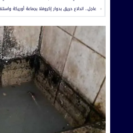
عاجل.. اندلاع حريق بدوار إكروفلا بجماعة أوريكة واستن