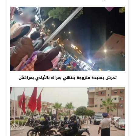
تحرش بسيدة متزوجة ينتهي بعراك بالأيادي بمراكش