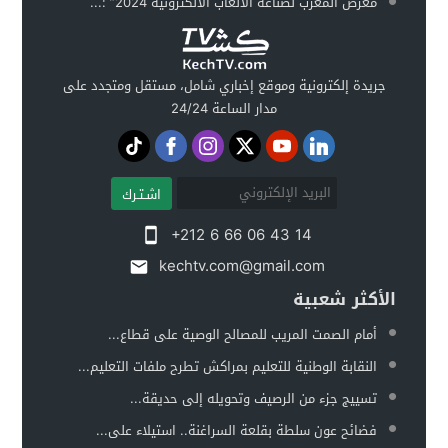
معرض المغرب لصناعة الألعاب الالكترونية 2024” :...
جريدة إلكترونية وموقع إخباري شامل، مستقل ومتجدد على
مدار الساعة 24/24
اشـتـرك
+212 6 66 06 43 14
kechtv.com@gmail.com
الأكثر شعبية
أمام الصمت المريب للمصالح الوصية على قطاع...
النقابة الوطنية للتعليم بمراكش تطرح ملفات التعليم...
تسييج جزء من الرصيف وتحويله إلى حديقة...
فضائح عون سلطة بقلعة السراغنة.. استيلاء على...