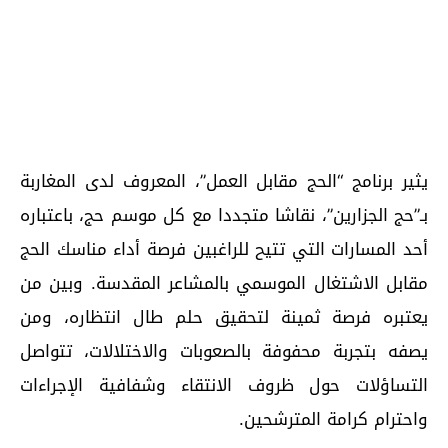
يثير برنامج “الحج مقابل العمل”، المعروف لدى المغاربة
بـ”حج الجزارين”، نقاشا متجددا مع كل موسم حج، باعتباره
أحد المسارات التي تتيح للراغبين فرصة أداء مناسك الحج
مقابل الاشتغال الموسمي بالمشاعر المقدسة. وبين من
يعتبره فرصة ثمينة لتحقيق حلم طال انتظاره، ومن
يصفه بتجربة محفوفة بالصعوبات والاختلالات، تتواصل
التساؤلات حول ظروف الانتقاء وشفافية الإجراءات
واحترام كرامة المترشحين.