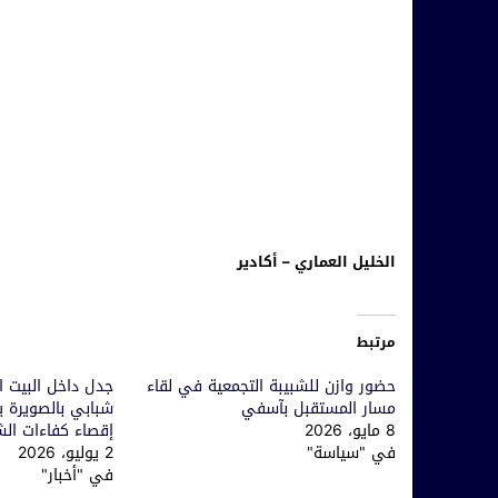
الخليل العماري – أكادير
مرتبط
حضور وازن للشبيبة التجمعية في لقاء
جدل داخل البيت ا
مسار المستقبل بآسفي
شبابي بالصويرة ي
8 مايو، 2026
إقصاء كفاءات الش
في "سياسة"
2 يوليو، 2026
في "أخبار"