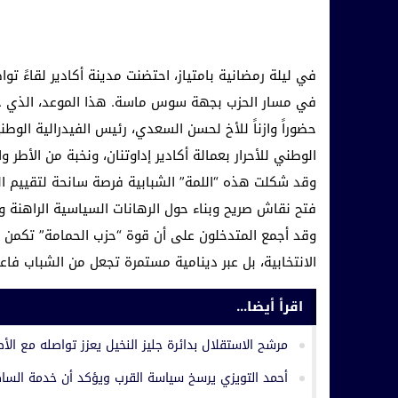
في ليلة رمضانية بامتياز، احتضنت مدينة أكادير لقاءً تو
في مسار الحزب بجهة سوس ماسة. هذا الموعد، الذي جم
حضوراً وازناً للأخ لحسن السعدي، رئيس الفيدرالية الوطن
الوطني للأحرار بعمالة أكادير إداوتنان، ونخبة من الأطر
وقد شكلت هذه “اللمة” الشبابية فرصة سانحة لتقييم ال
فتح نقاش صريح وبناء حول الرهانات السياسية الراهنة و
وقد أجمع المتدخلون على أن قوة “حزب الحمامة” تكمن 
الانتخابية، بل عبر دينامية مستمرة تجعل من الشباب فاعلاً
اقرأ أيضا...
مرشح الاستقلال بدائرة جليز النخيل يعزز تواصله مع الأط
أحمد التويزي يرسخ سياسة القرب ويؤكد أن خدمة السا