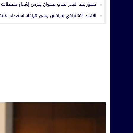
حضور عبد القادر لحباب بتطوان يكرس إشعاع تسلطانت
الاتحاد الاشتراكي بمراكش يعبئ هياكله استعدادا لانتخابات 23 شتنبر