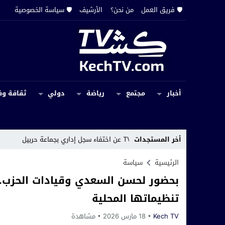
🛡️ فريق العمل
من نحن؟
الأرشيف
🛡️ سياسة الخصوصية
أخبار
مجتمع
رياضة
دولي
ثقافة وف
 إداري بجماعة حربيل
أخر المستجدات
18:00
مراكش.. رحي
الرئيسية
سياسة
بحضور لحسن السعدي وقيادات الحزب.. 
تنظيماتها المحلية
Kech TV
18 مارس 2026
مشاهدة