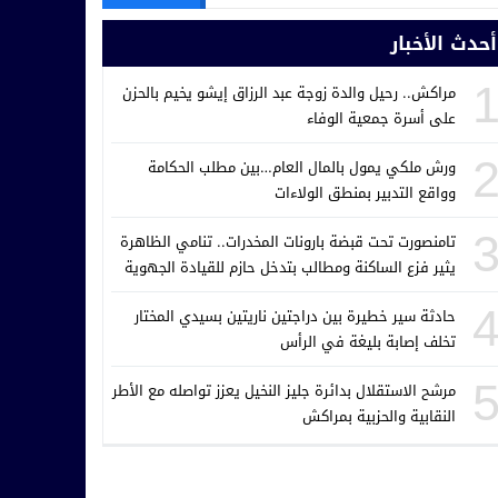
أحدث الأخبار
مراكش.. رحيل والدة زوجة عبد الرزاق إيشو يخيم بالحزن
على أسرة جمعية الوفاء
ورش ملكي يمول بالمال العام…بين مطلب الحكامة
وواقع التدبير بمنطق الولاءات
تامنصورت تحت قبضة بارونات المخدرات.. تنامي الظاهرة
يثير فزع الساكنة ومطالب بتدخل حازم للقيادة الجهوية
للدرك الملكي
حادثة سير خطيرة بين دراجتين ناريتين بسيدي المختار
تخلف إصابة بليغة في الرأس
مرشح الاستقلال بدائرة جليز النخيل يعزز تواصله مع الأطر
النقابية والحزبية بمراكش