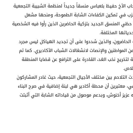
اب الأخ حفيظ بلعباس منسقاً جديداً لمنظمة الشبيبة التجمعية
لحزب في تمكين الكفاءات الشابة الطموحة، ومنحها مشعل
د حظي المنسق الجديد بتزكية الحاضرين الذين رأوا فيه الشخصية
دياتها المختلفة.
ة الحاضرون، والذين شددوا على أن تجديد الهياكل ليس مجرد
ن المواطنين والإنصات لانشغالات الشباب الأكاديري. كما تم
 لتخريج نخب الغد، القادرة على الترافع عن قضايا المنطقة
لاص.
 التلاحم بين مختلف الأجيال التجمعية، حيث غادر المشاركون
مي، معتبرين أن محطة أكادير هي لبنة إضافية في صرح البناء
عزيز أخنوش، وبدعم موصول من قياداته الشابة التي أثبتت