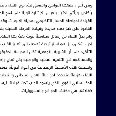
وفي أجواء طبعها التوافق والمسؤولية، توج اللقاء بانتخ
بأكادير. ويأتي اختيار بلعباس كإشارة قوية على نهج ا
القيادة لمواصلة المسار التنظيمي بمدينة الانبعاث. وق
القادرة على ضخ دماء جديدة وقيادة المرحلة المقبلة بتح
ولم يخلُ اللقاء من رسائل سياسية قوية بعث بها القاد
إجراء شكلي، بل هو استراتيجية تهدف إلى تعزيز القرب م
التأكيد على أن الشبيبة التجمعية تظل المدرسة الحقيقية
والمساهمة في التنمية المحلية والوطنية بكل تفانٍ وإخ
واختتمت هذه الأمسية الرمضانية في أجواء أخوية، جسدت
اللقاء بعزيمة متجددة لمواصلة العمل الميداني والتنظي
المؤسساتي القوي الذي ينهجه الحزب تحت قيادة رئيسه 
كفاءتها في مختلف المواقع والمسؤوليات.