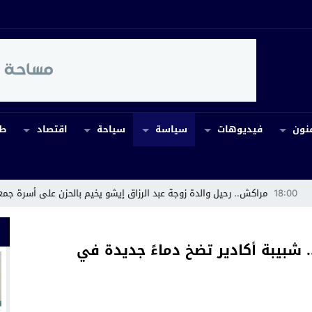
نون
فيديوهات
سياسة
سياحة
اقتصاد
طب
ل والدة زوجة عبد الرزاق إيشو يخيم بالحزن على أسرة جمعية الوفاء
14:43
ورش
شبيبة أكادير تضخ دماءً جديدة في