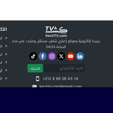
الأك
أم
جريدة إلكترونية وموقع إخباري شامل، مستقل ومتجدد على مدار
ال
الساعة 24/24
تس
فض
اشـتـرك
أو
+212 6 66 06 43 14
ال
kechtv.com@gmail.com