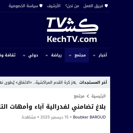
🛡️ فريق العمل
من نحن؟
الأرشيف
🛡️ سياسة الخصوصية
أخبار
مجتمع
رياضة
دولي
ثقافة وف
16:3
أخر المستجدات
قرار تاريخي يهز كرة القدم المراكشية.. «الاتفاق» يُطوى نهائياً و«زيتونة»
الرئيسية
مجتمع
بلاغ تضامني لفدرالية آباء وأمهات الت
Boubker BAROUD
15 ديسمبر 2025
مشاهدة