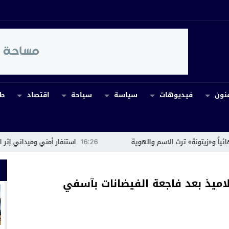
نون
فيديوهات
سياسة
سياحة
اقتصاد
طب
 ترث الاسم والهوية
16:26
استنفار أمني وميداني إثر اندلاع حريق ب
لاميذ بعد فاجعة الفيضانات بآسفي