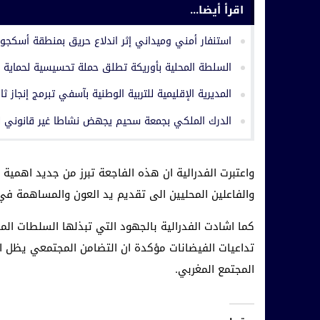
اقرأ أيضا...
استنفار أمني وميداني إثر اندلاع حريق بمنطقة أسكجو
السلطة المحلية بأوريكة تطلق حملة تحسيسية لحماية ا
المديرية الإقليمية للتربية الوطنية بآسفي تبرمج إنجاز ثا
الدرك الملكي بجمعة سحيم يجهض نشاطا غير قانوني ل
واعتبرت الفدرالية ان هذه الفاجعة تبرز من جديد اهمية
والفاعلين المحليين الى تقديم يد العون والمساهمة في ا
كما اشادت الفدرالية بالجهود التي تبذلها السلطات الم
تداعيات الفيضانات مؤكدة ان التضامن المجتمعي يظل الس
المجتمع المغربي.