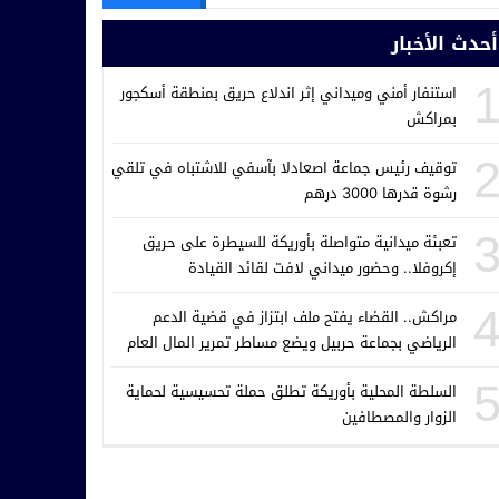
أحدث الأخبار
استنفار أمني وميداني إثر اندلاع حريق بمنطقة أسكجور
بمراكش
توقيف رئيس جماعة اصعادلا بآسفي للاشتباه في تلقي
رشوة قدرها 3000 درهم
تعبئة ميدانية متواصلة بأوريكة للسيطرة على حريق
إكروفلا.. وحضور ميداني لافت لقائد القيادة
مراكش.. القضاء يفتح ملف ابتزاز في قضية الدعم
الرياضي بجماعة حربيل ويضع مساطر تمرير المال العام
تحت المجهر
السلطة المحلية بأوريكة تطلق حملة تحسيسية لحماية
الزوار والمصطافين