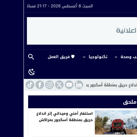
السبت 8 أغسطس 2026 - 21:17 مساءً
 وصحة
تكنولوجيا
🛡️ فريق العمل
منطقة أسكجور بمراكش
12:13
توقيف رئيس جماعة اصعادلا بآسفي للاشتباه في تلقي ر
ملحق
استنفار أمني وميداني إثر اندلاع
حريق بمنطقة أسكجور بمراكش