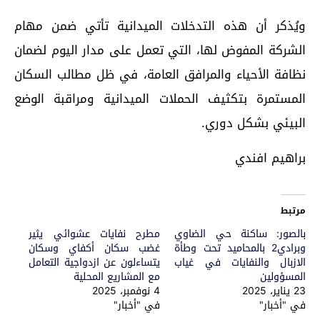
ويُذكر أن هذه التدخلات الميدانية تأتي ضمن مهام
الشركة المفوض لها، التي تعمل على مدار اليوم لضمان
نظافة الأحياء والمرافق العامة، في ظل مطالب السكان
المستمرة بتكثيف الحملات الميدانية ومراقبة الوضع
البيئي بشكل دوري.
براهيم افندي
مرتبط
بالصور: ساكنة حي الضاوي
مطرح نفايات عشوائي يثير
وبرادي2 بالمحاميد تحت وطأة
غضب سكان أكفاي وسكان
الازبال والنفايات في غياب
يتساءلون عن ازدواجية التعامل
المسؤولين
مع المشاريع المحلية
23 يناير، 2025
4 نوفمبر، 2025
في "أخبار"
في "أخبار"