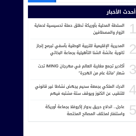
أحدث الأخبار
السلطة المحلية بأوريكة تطلق حملة تحسيسية لحماية
الزوار والمصطافين
المديرية الإقليمية للتربية الوطنية بآسفي تبرمج إنجاز
ثانوية عائشة الشنا التأهيلية بجماعة البخاتي
أكادير تجمع مغاربة العالم في مهرجان IMINIG تحت
شعار “مائة عام من الهجرة”
الدرك الملكي بجمعة سحيم يجهض نشاطا غير قانوني
للتنقيب عن الكنوز ويوقف ستة مشتبه فيهم
عاجل.. اندلاع حريق بدوار إكروفلا بجماعة أوريكة
واستنفار لمختلف المصالح المختصة