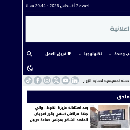
الجمعة 7 أغسطس 2026 - 20:44 مساءً
 وصحة
تكنولوجيا
🛡️ فريق العمل
وار والمصطافين
19:02
المديرية الإقليمية للتربية الوطنية بآسفي تبرمج إنجاز ث
ملحق
بعد استقالة عزيزة الكوط.. والي
جهة مراكش آسفي يقرر تعويض
المقعد الشاغر بمجلس جماعة حربيل