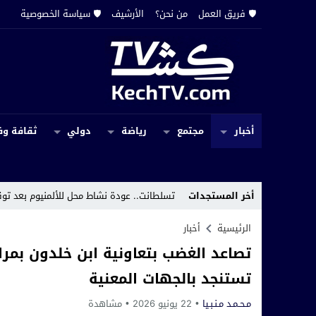
🛡️ فريق العمل
من نحن؟
الأرشيف
🛡️ سياسة الخصوصية
أخبار
مجتمع
رياضة
دولي
ثقافة وف
12:29
أخر المستجدات
تسلطانت.. عودة نشاط محل للألمنيوم بعد توقف 20 يوما تثير استياء الساكنة
الرئيسية
أخبار
تصاعد الغضب بتعاونية ابن خلدون بمرا
تستنجد بالجهات المعنية
مـحـمـد مـنـبـيا
22 يونيو 2026
مشاهدة