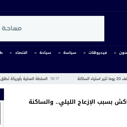
نون
فيديوهات
سياسة
سياحة
اقتصاد
طب
19:17
السلطة المحلية بأوريكة تطلق حملة تحسيسية لحماية الز
كش بسبب الإزعاج الليلي.. والساكنة