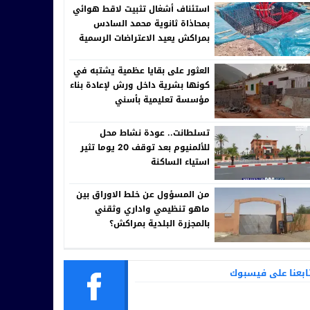
استئناف أشغال تثبيت لاقط هوائي
بمحاذاة ثانوية محمد السادس
بمراكش يعيد الاعتراضات الرسمية
إلى الواجهة
العثور على بقايا عظمية يشتبه في
كونها بشرية داخل ورش لإعادة بناء
مؤسسة تعليمية بأسني
تسلطانت.. عودة نشاط محل
للألمنيوم بعد توقف 20 يوما تثير
استياء الساكنة
من المسؤول عن خلط الاوراق بين
ماهو تنظيمي واداري وثقني
بالمجزرة البلدية بمراكش؟
ابعنا على فيسبوك