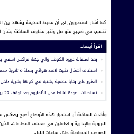
كما أشار المتضررون إلى أن محيط الحديقة يشهد بين الفي
تتسبب في ضجيج متواصل وتثير مخاوف الساكنة بشأن ال
اقرأ أيضا...
بعد استقالة عزيزة الكوط.. والي جهة مراكش آسفي يق
استئناف أشغال تثبيت لاقط هوائي بمحاذاة ثانوية محم
العثور على بقايا عظمية يشتبه في كونها بشرية داخل
تسلطانت.. عودة نشاط محل للألمنيوم بعد توقف 20 يوما تثير استياء الساكنة
وأكدت الساكنة أن استمرار هذه الأوضاع أصبح ينعكس سل
التربوية والإدارية والعاملين في مختلف القطاعات، ا
الضوضاء المتواصلة خلال ساعات الليل.