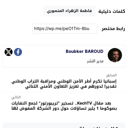
فاطمة الزهراء المنصوري
كلمات دليلية
رابط مختصر
Boubker BAROUD
مدير النشر
السابق
إسبانيا تكرم أطر الأمن الوطني ومراقبة التراب الوطني
تقديرا لدورهم في تعزيز التعاون الأمني الثنائي
التالي
بعد مقال KechTV.. تسخير "تريبورتور" لجمع النفايات
بصوكوما 1 يثير تساؤلات حول دور الشركة المفوض لها