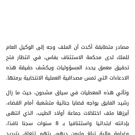
مصادر متطابقة أكدت أن الملف وجه إلى الوكيل العام
للملك لدى محكمة الاستئناف بفاس، في انتظار فتح
تحقيق معمق يحدد المسؤوليات ويكشف حقيقة هذه
الادعاءات التي تمس مصداقية العملية الانتخابية برمتها.
وتأتي هذه المعطيات في سياق مشحون، حيث ما زال
رشيد الفايق يواجه قضايا جنائية متشعبة أمام القضاء،
أبرزها ملف اختلالات جماعة أولاد الطيب، الذي انتهى
بإدانته ابتدائيا واستئنافيا بـ 8 سنوات سجنا نافذا،
وغرامة مالية تبلغ مليون درهم، بتهم تتعلق بتبديد