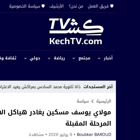
🛡️ فريق العمل
من نحن؟
الأرشيف
🛡️ سياسة الخصوصية
أخبار
مجتمع
رياضة
دولي
ثقافة وف
أخر المستجدات
ط هوائي بمحاذاة ثانوية محمد السادس بمراكش يعيد الاعتراضات الرسمية إلى ا
الرئيسية
سياسة
مولاي يوسف مسكين يغادر هياكل الاتح
المرحلة المقبلة
Boubker BAROUD
6 يوليو 2026
مشاهدة