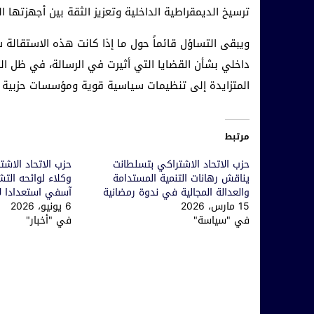
ترسيخ الديمقراطية الداخلية وتعزيز الثقة بين أجهزتها ا
ويبقى التساؤل قائماً حول ما إذا كانت هذه الاستقالة 
داخلي بشأن القضايا التي أثيرت في الرسالة، في ظل ا
المتزايدة إلى تنظيمات سياسية قوية ومؤسسات حزبية ق
مرتبط
حزب الاتحاد الاشتراكي بتسلطانت
حزب الاتحاد الاش
يناقش رهانات التنمية المستدامة
وكلاء لوائحه الت
والعدالة المجالية في ندوة رمضانية
آسفي استعدادا لانتخ
15 مارس، 2026
6 يونيو، 2026
في "سياسة"
في "أخبار"