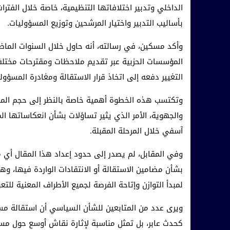
الداخلي وتدبير اختلافاتها التنظيمية، خاصة خلال الفترات
بأساليب التدبير واختيار المرشحين وتوزيع المسؤوليات.
وأكد مسكين، في رسالته، أنه حاول خلال السنوات الماض
المؤسسات الحزبية عبر تقديم ملاحظات ومقترحات مختلفة،
التغيير دفعه إلى اتخاذ قرار الاستقالة ومغادرة المسؤول
وتكتسب هذه الخطوة أهمية خاصة بالنظر إلى حجم المسؤ
والجهوية، الأمر الذي يثير تساؤلات بشأن انعكاساتها ا
آسفي خلال المرحلة المقبلة.
وفي المقابل، لم يصدر إلى حدود إعداد هذا المقال أي 
بشأن مضامين الاستقالة أو الانتقادات الواردة فيها، وه
لمبدأ التوازن وإتاحة الفرصة لجميع الأطراف المعنية للتع
ويرى عدد من المتابعين للشأن السياسي أن استقالة مس
كحدث عابر، بل تمثل مناسبة لإثارة نقاش أوسع حول مست