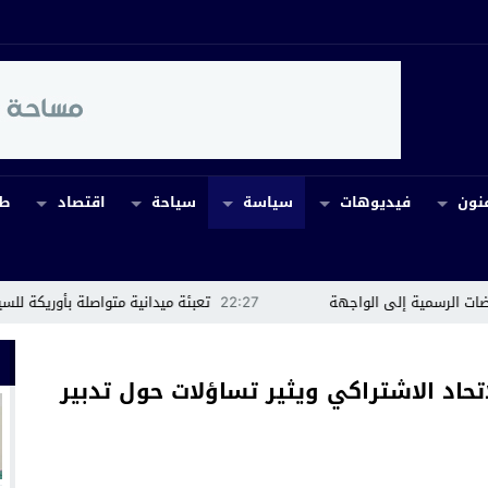
نون
فيديوهات
سياسة
سياحة
اقتصاد
طب
لواجهة
22:27
تعبئة ميدانية متواصلة بأوريكة للسيطرة على حريق إكر
اد الاشتراكي ويثير تساؤلات حول تدبير