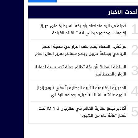
أحدث الأخبار
تعبئة ميدانية متواصلة بأوريكة للسيطرة على حريق
إكروفلا.. وحضور ميداني لافت لقائد القيادة
مراكش.. القضاء يفتح ملف ابتزاز في قضية الدعم
الرياضي بجماعة حربيل ويضع مساطر تمرير المال العام
تحت المجهر
السلطة المحلية بأوريكة تطلق حملة تحسيسية لحماية
الزوار والمصطافين
المديرية الإقليمية للتربية الوطنية بآسفي تبرمج إنجاز
ثانوية عائشة الشنا التأهيلية بجماعة البخاتي
أكادير تجمع مغاربة العالم في مهرجان IMINIG تحت
شعار “مائة عام من الهجرة”