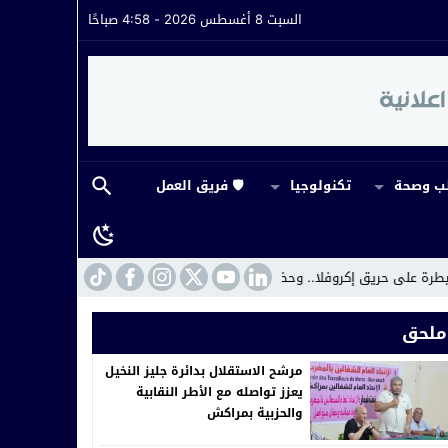
السبت 8 أغسطس 2026 - 4:58 صباحًا
 وصحة
تكنولوجيا
🛡️ فريق العمل
وفلا.. وحضور ميداني لافت لقائد القيادة
22:16
مراكش.. القضاء يفتح ملف ابت
ملحق
مرشح الاستقلال بدائرة جليز النخيل
يعزز تواصله مع الأطر النقابية
والحزبية بمراكش