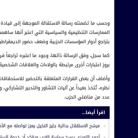
وحسب ما تضمنته رسالة الاستقالة الموجهة إلى قيادة ال
الممارسات التنظيمية والسياسية التي اعتبر أنها ساهمت
بتراجع أدوار المؤسسات الحزبية وضعف حضور الديمقراطية
كما سجل، وفق الرسالة ذاتها، وجود ما اعتبره تراجعاً في
بروز اعتبارات أخرى مرتبطة بالولاءات والعلاقات الشخص
وأضاف أن بعض القرارات المتعلقة بالتحضير للاستحقاقات 
نظره، تُتخذ بعيداً عن آليات التشاور والتدبير التشار
عدد من مناضلي الحزب.
اقرأ أيضا...
مرشح الاستقلال بدائرة جليز النخيل يعزز تواصله مع الأط
أحمد التويزي يرسخ سياسة القرب ويؤكد أن خدمة السا