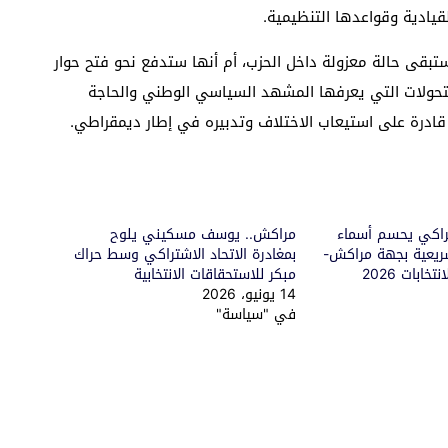
لقيادية وقواعدها التنظيمية.
ستبقى حالة معزولة داخل الحزب، أم أنها ستدفع نحو فتح حوار
لتحولات التي يعرفها المشهد السياسي الوطني والحاجة
ادرة على استيعاب الاختلاف وتدبيره في إطار ديمقراطي.
تراكي يحسم أسماء
مراكش.. يوسف مسكيني يلوح
شريعية بجهة مراكش-
بمغادرة الاتحاد الاشتراكي وسط حراك
ابات 2026
مبكر للاستحقاقات الانتخابية
14 يونيو، 2026
في "سياسة"