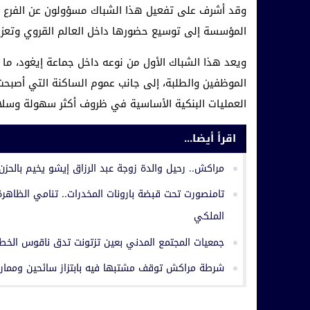
وقد أشرف على تفعيل هذا الشباك مسؤولون عن الفرع ا
المؤسسة إلى توسيع حضورها داخل العالم القروي وتعزيز
ويعد هذا الشباك الأول من نوعه داخل جماعة إيغود، ما 
الموظفين والطلبة، إلى جانب عموم الساكنة التي أصبح
العمليات البنكية الأساسية في ظروف أكثر سهولة وسلا
اقرأ أيضا...
مراكش.. رحيل والدة زوجة عبد الرزاق إيشو يخيم بالحزن
تامنصورت تحت قبضة بارونات المخدرات.. تنامي الظاهرة 
الملكي
جمعيات المجتمع المدني بعين تزتونت تدق ناقوس الخطر
شرطة مراكش توقف مشتبها فيه بابتزاز سائحين وممار