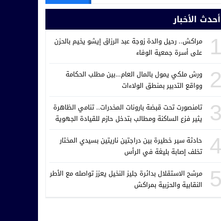
أحدث الأخبار
مراكش.. رحيل والدة زوجة عبد الرزاق إيشو يخيم بالحزن
على أسرة جمعية الوفاء
ورش ملكي يمول بالمال العام…بين مطلب الحكامة
وواقع التدبير بمنطق الولاءات
تامنصورت تحت قبضة بارونات المخدرات.. تنامي الظاهرة
يثير فزع الساكنة ومطالب بتدخل حازم للقيادة الجهوية
للدرك الملكي
حادثة سير خطيرة بين دراجتين ناريتين بسيدي المختار
تخلف إصابة بليغة في الرأس
مرشح الاستقلال بدائرة جليز النخيل يعزز تواصله مع الأطر
النقابية والحزبية بمراكش