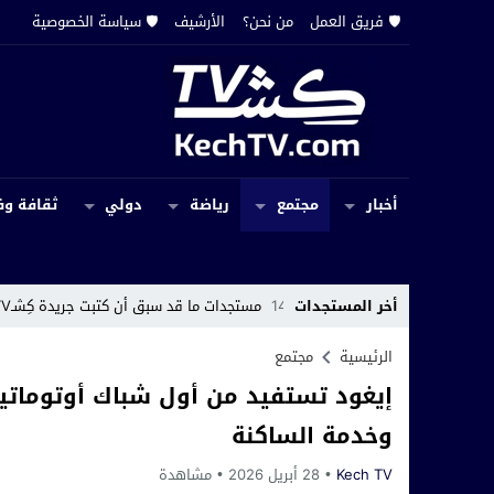
🛡️ فريق العمل
من نحن؟
الأرشيف
🛡️ سياسة الخصوصية
أخبار
مجتمع
رياضة
دولي
ثقافة وف
 الحقوق
14:19
أخر المستجدات
مستجدات ما قد سبق أن كتبت جريدة كِشـTV عن اختفاء سجل إداري بجماعة حربيل
الرئيسية
مجتمع
إيغود تستفيد من أول شباك أوتوماتيكي 
وخدمة الساكنة
Kech TV
28 أبريل 2026
مشاهدة