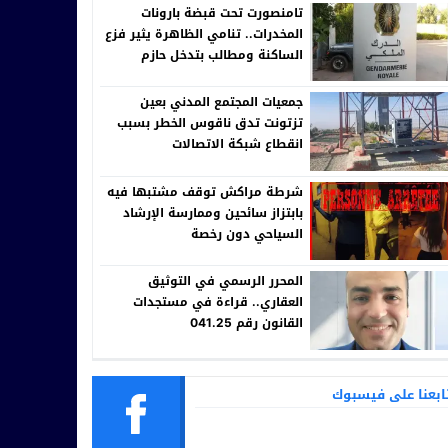
تامنصورت تحت قبضة بارونات
المخدرات.. تنامي الظاهرة يثير فزع
الساكنة ومطالب بتدخل حازم
للقيادة الجهوية للدرك الملكي
جمعيات المجتمع المدني بعين
تزتونت تدق ناقوس الخطر بسبب
انقطاع شبكة الاتصالات
شرطة مراكش توقف مشتبها فيه
بابتزاز سائحين وممارسة الإرشاد
السياحي دون رخصة
المحرر الرسمي في التوثيق
العقاري.. قراءة في مستجدات
القانون رقم 041.25
ابعنا على فيسبوك