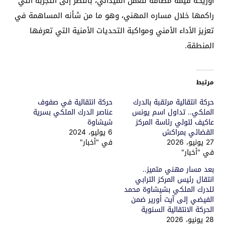
أوريكة قيمة مضافة للعمل الميداني، بالنظر إلى التجربة التي
راكمها خلال مساره المهني، وهو ما من شأنه المساهمة في
تعزيز الأداء الأمني ومواكبة التحديات الأمنية التي تعرفها
المنطقة.
مرتبط
حركة انتقالية مرتقبة بالدرك
حركة انتقالية في صفوف
الملكي.. تداول اسم يونس
عناصر الدرك الملكي بسرية
عاكيف لتولي رئاسة المركز
شيشاوة
القضائي بمراكش
6 يوليو، 2024
27 يونيو، 2026
في "أخبار"
في "أخبار"
بعد مسار مهني متميز..
انتقال رئيس المركز الترابي
للدرك الملكي بشيشاوة محمد
الفيضي إلى آيت أورير ضمن
الحركة الانتقالية السنوية
28 يونيو، 2026