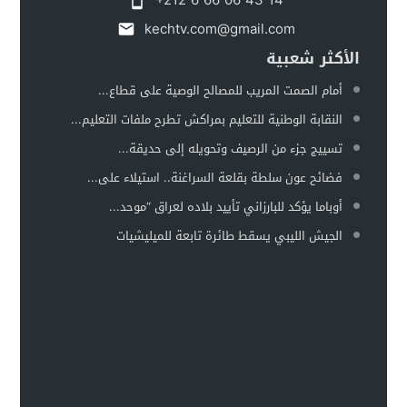
+212 6 66 06 43 14
kechtv.com@gmail.com
الأكثر شعبية
أمام الصمت المريب للمصالح الوصية على قطاع...
النقابة الوطنية للتعليم بمراكش تطرح ملفات التعليم...
تسييج جزء من الرصيف وتحويله إلى حديقة...
فضائح عون سلطة بقلعة السراغنة.. استيلاء على...
أوباما يؤكد للبارزاني تأييد بلاده لعراق “موحد...
الجيش الليبي يسقط طائرة تابعة للميليشيات