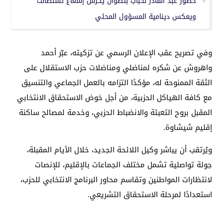
حضور عبد القادر لحباب بتطوان يكرس إشعاع تسلطانت
ويعكس دينامية المسؤول المحلي
وفي تصريح عقب الإعلان الرسمي عن تزكيته، عبّر أحمد
واهروش عن شكره لمناضلي ومناضلات حزب الاستقلال على
الثقة الممنوحة له، مؤكدًا التزامه بالعمل الجماعي والتنسيق
مع كافة الهياكل الحزبية، من أجل خوض الاستحقاق الانتخابي
المقبل بروح التعبئة والانضباط الحزبي، وخدمة لمصالح ساكنة
إقليم شيشاوة.
ويُرتقب أن يباشر وكيل اللائحة الجديد، خلال الأيام المقبلة،
جولة تواصلية تشمل مختلف الجماعات بالإقليم، للإنصات
لانتظارات المواطنين وتقاسم محاور البرنامج الانتخابي للحزب،
استعدادًا لمرحلة الاستحقاق التشريعي.