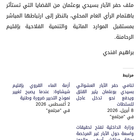
ملف حفر الآبار بسيدي بوعثمان من القضايا التي تستأثر
باهتمام الرأي العام المحلي، بالنظر إلى ارتباطها المباشر
بمستقبل الموارد المائية والتنمية الفلاحية بإقليم
الرحامنة.
براهيم افندي
مرتبط
تنامي حفر الآبار العشوائي
أزمة الماء القروي بإقليم
بسيدي بوعثمان يثير القلق
شيشاوة: عندما يصبح تغيير
ويدفع نحو تدخل عاجل
نموذج التدبير ضرورة وطنية
للسلطات
2 أغسطس، 2026
8 أبريل، 2026
في "مجتمع"
في "مجتمع"
وزارة الداخلية تفتح تحقيقات
واسعة حول الآبار غير المرخصة
بجهة مراكش آسفي والحوز