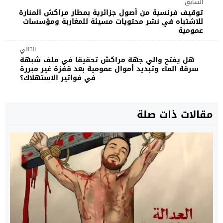
السابق
توقيف فرنسية من أصول جزائرية بمطار مراكش المنارة
للاشتباه في نشر محتويات مسيئة للمغاربة ومؤسسات
عمومية
التالي
هل يفتح والي جهة مراكش تحقيقا في ملف شبهة
سرقة الماء وتبديد أموال عمومية بعد قفزة غير مبررة
في فواتير الاستهلاك؟
مقالات ذات صلة