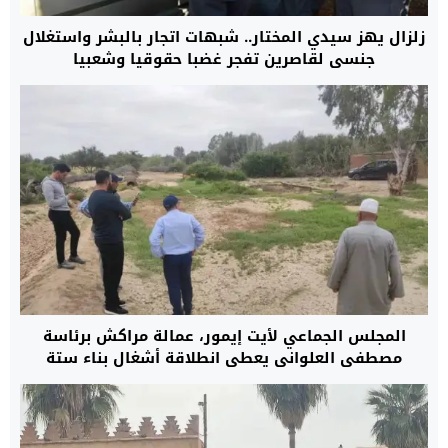
زلزال يهز سيدي المختار.. شبهات اتجار بالبشر واستغلال
جنسي لقاصرين تفجر غضبا حقوقيا وشعبيا
المجلس الجماعي لأيت إيمور، عمالة مراكش برئاسة
مصطفى العلواني يعطي انطلاقة أشغال بناء ستة
أقسام للتعليم الأولي