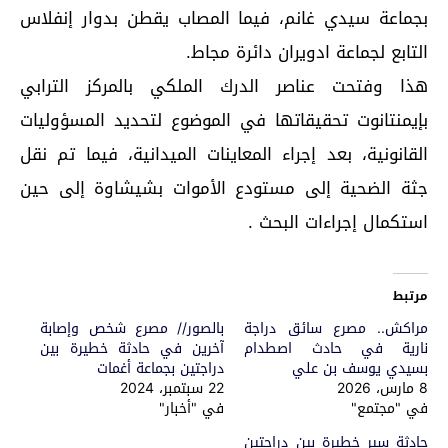
بجماعة سيدي غانم، فيما المصاب يقطن بدوار إنفلاس
التابع لجماعة ادويران دائرة مجاط.
هذا وفتحت عناصر الدرك الملكي بالمركز الترابي
بإيمنتانوت تحقيقاتها في الموضوع لتحديد المسؤوليات
القانونية، بعد إجراء المعاينات الميدانية، فيما تم نقل
جثة الضحية إلى مستودع الأموات بشيشاوة إلى حين
استكمال إجراءات البحث .
مرتبط
مراكش.. مصرع سائق دراجة
بالصور// مصرع شخص وإصابة
نارية في حادث اصطدام
آخرين في حادثة خطيرة بين
بسيدي يوسف بن علي
دراجتين بجماعة أغمات
8 مارس، 2026
22 سبتمبر، 2024
في "مجتمع"
في "أخبار"
حادثة سير خطيرة بين دراجتين