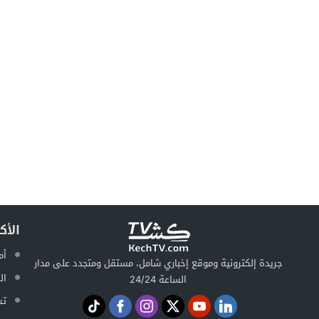
الأك
أم
جريدة إلكترونية وموقع إخباري شامل، مستقل ومتجدد على مدار
ال
الساعة 24/24
تس