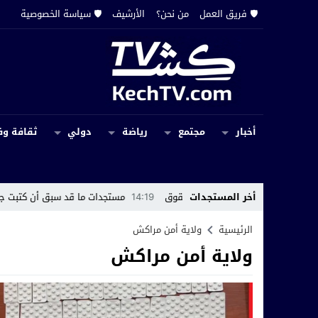
🛡️ فريق العمل
من نحن؟
الأرشيف
🛡️ سياسة الخصوصية
أخبار
مجتمع
رياضة
دولي
ثقافة وف
تعقيد المساطر وتجميد الحقوق
أخر المستجدات
14:19
مستجدات ما قد سبق أن كتبت جريدة كِشـTV عن اختفاء سجل إداري بجماعة ح
الرئيسية
ولاية أمن مراكش
ولاية أمن مراكش