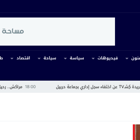
نون
فيديوهات
سياسة
سياحة
اقتصاد
طب
ربيل
18:00
مراكش.. رحيل والدة 