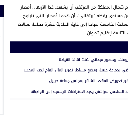
يم شمال المملكة من المرتقب أن يشهد، غدا الأربعاء، أمطارا
من مستوى يقظة “برتقالي”، أن هذه الأمطار، التي تتراوح
1
م، يوم غد من الساعة الخامسة صباحا إلى غاية الحادية عشرة صباحا، عمالات
التابعة لإقليم تطوان
2
فلا.. وحضور ميداني لافت لقائد القيادة
3
ضي بجماعة حربيل ويضع مساطر تمرير المال العام تحت المجهر
رر تعويض المقعد الشاغر بمجلس جماعة حربيل
4
د السادس بمراكش يعيد الاعتراضات الرسمية إلى الواجهة
5