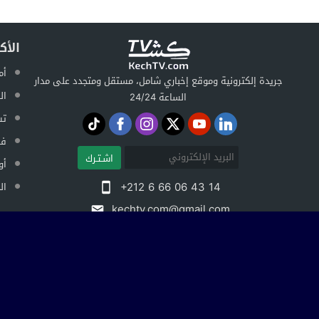
الأك
أم
جريدة إلكترونية وموقع إخباري شامل، مستقل ومتجدد على مدار
ال
الساعة 24/24
تس
فض
اشـتـرك
أو
+212 6 66 06 43 14
ال
kechtv.com@gmail.com