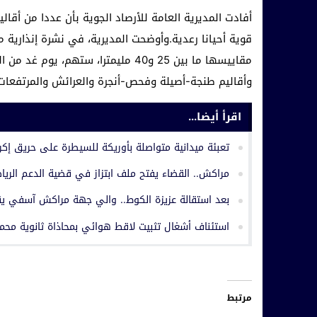
أفادت المديرية العامة للأرصاد الجوية بأن عددا من أقال
قوية أحيانا رعدية.وأوضحت المديرية، في نشرة إنذارية 
مقاييسها ما بين 25 و40 مليمترا، سته
وأقاليم طنجة-أصيلة وفحص-أنجرة والعرائش والمرتفعات 
اقرأ أيضا...
تعبئة ميدانية متواصلة بأوريكة للسيطرة على حريق إكرو
مراكش.. القضاء يفتح ملف ابتزاز في قضية الدعم الريا
بعد استقالة عزيزة الكوط.. والي جهة مراكش آسفي يق
استئناف أشغال تثبيت لاقط هوائي بمحاذاة ثانوية محم
مرتبط