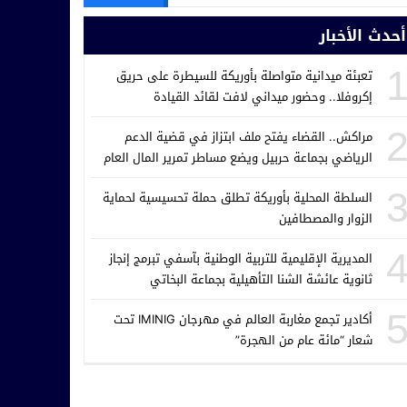
أحدث الأخبار
تعبئة ميدانية متواصلة بأوريكة للسيطرة على حريق
إكروفلا.. وحضور ميداني لافت لقائد القيادة
مراكش.. القضاء يفتح ملف ابتزاز في قضية الدعم
الرياضي بجماعة حربيل ويضع مساطر تمرير المال العام
تحت المجهر
السلطة المحلية بأوريكة تطلق حملة تحسيسية لحماية
الزوار والمصطافين
المديرية الإقليمية للتربية الوطنية بآسفي تبرمج إنجاز
ثانوية عائشة الشنا التأهيلية بجماعة البخاتي
أكادير تجمع مغاربة العالم في مهرجان IMINIG تحت
شعار “مائة عام من الهجرة”