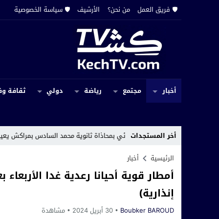
🛡️ فريق العمل
من نحن؟
الأرشيف
🛡️ سياسة الخصوصية
أخبار
مجتمع
رياضة
دولي
ثقافة وف
أخر المستجدات
 تثبيت لاقط هوائي بمحاذاة ثانوية محمد السادس بمراكش يعيد الاعتراضات الر
الرئيسية
أخبار
أمطار قوية أحيانا رعدية غدا الأربعاء
إنذارية)
Boubker BAROUD
30 أبريل 2024
مشاهدة