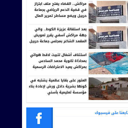
مراكش.. القضاء يفتح ملف ابتزاز
في قضية الدعم الرياضي بجماعة
حربيل ويضع مساطر تمرير المال
العام تحت المجهر
بعد استقالة عزيزة الكوط.. والي
جهة مراكش آسفي يقرر تعويض
المقعد الشاغر بمجلس جماعة حربيل
استئناف أشغال تثبيت لاقط هوائي
بمحاذاة ثانوية محمد السادس
بمراكش يعيد الاعتراضات الرسمية
إلى الواجهة
العثور على بقايا عظمية يشتبه في
كونها بشرية داخل ورش لإعادة بناء
مؤسسة تعليمية بأسني
ابعنا على فيسبوك