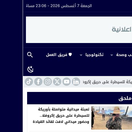
الجمعة 7 أغسطس 2026 - 23:06 مساءً
 وصحة
تكنولوجيا
🛡️ فريق العمل
 حريق إكروفلا.. وحضور ميداني لافت لقائد القيادة
22:16
مراكش.. القضاء يفت
ملحق
تعبئة ميدانية متواصلة بأوريكة
للسيطرة على حريق إكروفلا..
وحضور ميداني لافت لقائد القيادة