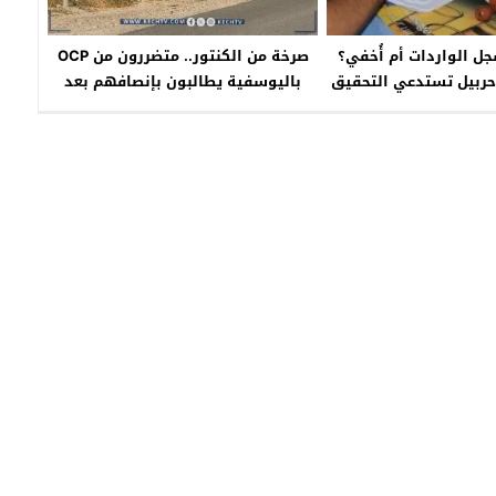
 الواردات أم أُخفي؟
صرخة من الكنتور.. متضررون من OCP
حربيل تستدعي التحقيق
باليوسفية يطالبون بإنصافهم بعد
فقدان مصدر رزقهم