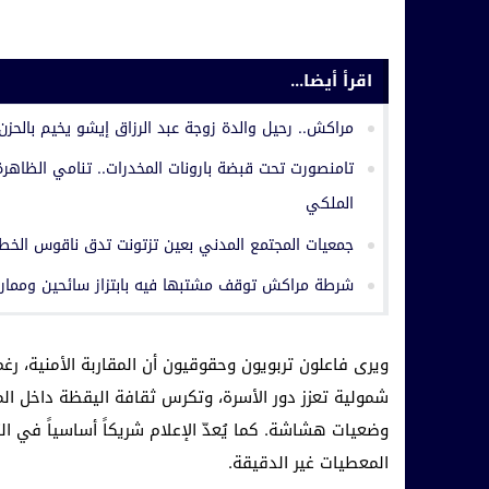
اقرأ أيضا...
مراكش.. رحيل والدة زوجة عبد الرزاق إيشو يخيم بالحزن
تامنصورت تحت قبضة بارونات المخدرات.. تنامي الظاهرة 
الملكي
جمعيات المجتمع المدني بعين تزتونت تدق ناقوس الخطر
شرطة مراكش توقف مشتبها فيه بابتزاز سائحين وممار
ويرى فاعلون تربويون وحقوقيون أن المقاربة الأمنية، رغم
شمولية تعزز دور الأسرة، وتكرس ثقافة اليقظة داخل المؤ
وضعيات هشاشة. كما يُعدّ الإعلام شريكاً أساسياً في ا
المعطيات غير الدقيقة.