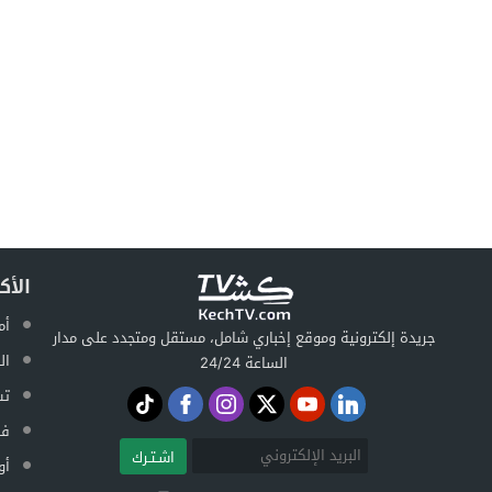
الأك
أم
جريدة إلكترونية وموقع إخباري شامل، مستقل ومتجدد على مدار
ال
الساعة 24/24
تس
فض
اشـتـرك
أو