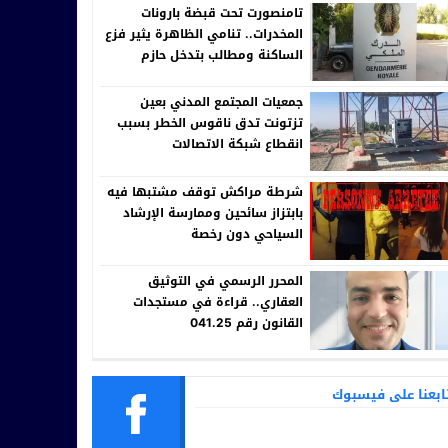
تامنصورت تحت قبضة بارونات
المخدرات.. تنامي الظاهرة يثير فزع
الساكنة ومطالب بتدخل حازم
للقيادة الجهوية للدرك الملكي
جمعيات المجتمع المدني بعين
تزتونت تدق ناقوس الخطر بسبب
انقطاع شبكة الاتصالات
شرطة مراكش توقف مشتبها فيه
بابتزاز سائحين وممارسة الإرشاد
السياحي دون رخصة
المحرر الرسمي في التوثيق
العقاري.. قراءة في مستجدات
القانون رقم 041.25
ابعنا على فيسبوك