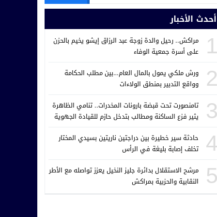
أحدث الأخبار
مراكش.. رحيل والدة زوجة عبد الرزاق إيشو يخيم بالحزن
على أسرة جمعية الوفاء
ورش ملكي يمول بالمال العام…بين مطلب الحكامة
وواقع التدبير بمنطق الولاءات
تامنصورت تحت قبضة بارونات المخدرات.. تنامي الظاهرة
يثير فزع الساكنة ومطالب بتدخل حازم للقيادة الجهوية
للدرك الملكي
حادثة سير خطيرة بين دراجتين ناريتين بسيدي المختار
تخلف إصابة بليغة في الرأس
مرشح الاستقلال بدائرة جليز النخيل يعزز تواصله مع الأطر
النقابية والحزبية بمراكش