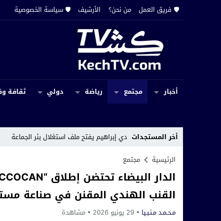
🛡️ فريق العمل
من نحن؟
الأرشيف
🛡️ سياسة الخصوصية
أخبار
مجتمع
رياضة
دولي
ثقافة وف
أخر المستجدات
ي إبراهيم يفتح ملف استغلال بئر الجماعة
12:29
تسلطانت.. عودة نشاط محل للأ
الرئيسية
مجتمع
القنب الهندي المقنن في صناعة مستح
مـحـمـد مـنـبـيا
29 يونيو 2026
مشاهدة