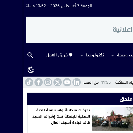
الجمعة 7 أغسطس 2026 - 13:52 مساءً
 وصحة
تكنولوجيا
🛡️ فريق العمل
ن خلط الاوراق بين ماهو تنظيمي واداري وثقني بالمجزرة البلدية بمراكش؟
30
ملحق
تحركات ميدانية واستباقية للجنة
المحلية لليقظة تحت إشراف السيد
قائد قيادة أسيف المال