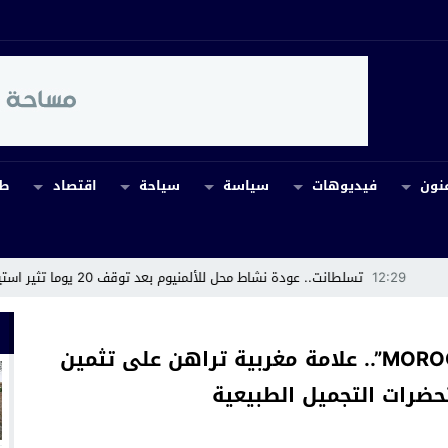
نون
فيديوهات
سياسة
سياحة
اقتصاد
طب
لمنيوم بعد توقف 20 يوما تثير استياء الساكنة
11:55
من المسؤول ع
الدار البيضاء تحتضن إطلاق “MOROCCOCAN”.. علامة مغربية تراهن على تثمين
ضرات التجميل الطبيعية