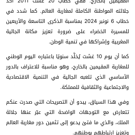
المقيمين بالخارج. ففي خطاب 20 غشت 2011 أكد
جلالته المواطنة الكاملة لمغاربة العالم. كما شدد في
خطاب 6 نونبر 2024 بمناسبة الذكرى التاسعة والأربعين
للمسيرة الخضراء على ضرورة تعزيز مكانة الجالية
المغربية وإشراكها في تنمية الوطن.
كما أن يوم 10 غشت يُخلَّد سنويًا باعتباره اليوم الوطني
للمغاربة المقيمين بالخارج، وهو مناسبة للاعتراف بالدور
الأساسي الذي تلعبه الجالية في التنمية الاقتصادية
والاجتماعية والثقافية للمملكة.
وفي هذا السياق، يبدو أن التصريحات التي صدرت عنكم
تتعارض مع التوجهات الواضحة التي عبّر عنها جلالة
الملك، والذي ما فتئ يدعو إلى تثمين دور مغاربة العالم
وتعزيز ارتباطهم بوطنهم.