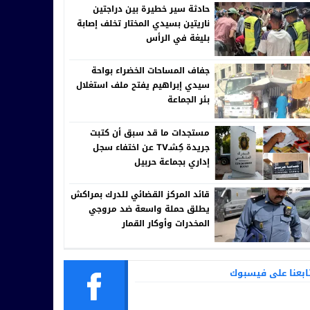
حادثة سير خطيرة بين دراجتين
ناريتين بسيدي المختار تخلف إصابة
بليغة في الرأس
جفاف المساحات الخضراء بواحة
سيدي إبراهيم يفتح ملف استغلال
بئر الجماعة
مستجدات ما قد سبق أن كتبت
جريدة كِشـTV عن اختفاء سجل
إداري بجماعة حربيل
قائد المركز القضائي للدرك بمراكش
يطلق حملة واسعة ضد مروجي
المخدرات وأوكار القمار
ابعنا على فيسبوك