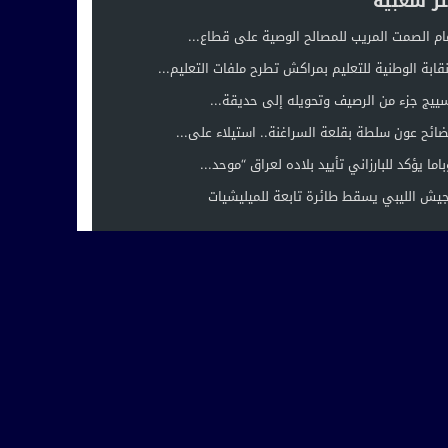
ثر شعبية
ام الصمت المريب للمصالح الوصية على قطاع...
نقابة الوطنية للتعليم بمراكش تطرح ملفات التعليم...
ييج جزء من الرصيف وتحويله إلى حديقة...
ائح عون سلطة بقلعة السراغنة.. استيلاء على...
باما يؤكد للبارزاني تأييد بلاده لعراق “موحد...
جيش الليبي يسقط طائرة تابعة للميليشيات