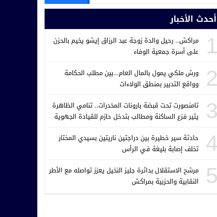
أحدث الأخبار
مراكش.. رحيل والدة زوجة عبد الرزاق إيشو يخيم بالحزن
على أسرة جمعية الوفاء
ورش ملكي يمول بالمال العام…بين مطلب الحكامة
وواقع التدبير بمنطق الولاءات
تامنصورت تحت قبضة بارونات المخدرات.. تنامي الظاهرة
يثير فزع الساكنة ومطالب بتدخل حازم للقيادة الجهوية
للدرك الملكي
حادثة سير خطيرة بين دراجتين ناريتين بسيدي المختار
تخلف إصابة بليغة في الرأس
مرشح الاستقلال بدائرة جليز النخيل يعزز تواصله مع الأطر
النقابية والحزبية بمراكش