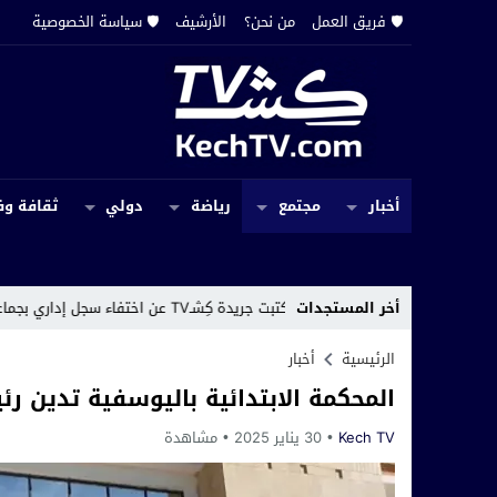
🛡️ فريق العمل
من نحن؟
الأرشيف
🛡️ سياسة الخصوصية
أخبار
مجتمع
رياضة
دولي
ثقافة وف
أخر المستجدات
ما قد سبق أن كتبت جريدة كِشـTV عن اختفاء سجل إداري بجماعة حربيل
الرئيسية
أخبار
المحكمة الابتدائية باليوسفية تدين 
Kech TV
30 يناير 2025
مشاهدة