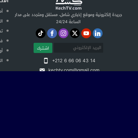
الأك
أم
جريدة إلكترونية وموقع إخباري شامل، مستقل ومتجدد على مدار
ال
الساعة 24/24
تس
فض
اشـتـرك
أو
+212 6 66 06 43 14
ال
kechtv.com@gmail.com