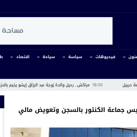
نون
فيديوهات
سياسة
سياحة
اقتصاد
طب
18:00
مراكش.. رحيل والدة زوجة عبد الرزاق إيشو يخيم بالحزن على أسرة 
رئيس جماعة الكنتور بالسجن وتعويض مالي