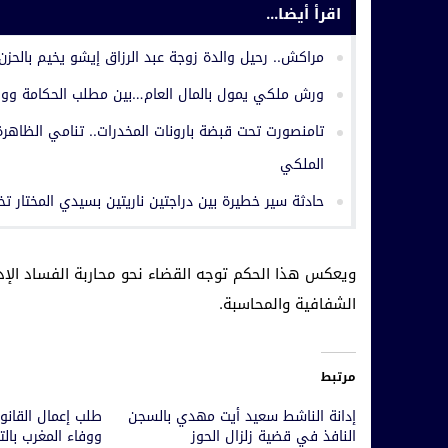
اقرأ أيضا...
مراكش.. رحيل والدة زوجة عبد الرزاق إيشو يخيم بالحزن
ورش ملكي يمول بالمال العام…بين مطلب الحكامة وواقع
تامنصورت تحت قبضة بارونات المخدرات.. تنامي الظاهرة 
الملكي
حادثة سير خطيرة بين دراجتين ناريتين بسيدي المختار ت
ويعكس هذا الحكم توجه القضاء نحو محاربة الفساد الإدا
الشفافية والمحاسبة.
مرتبط
إدانة الناشط سعيد أيت مهدي بالسجن
طلب إعمال القانو
النافذ في قضية زلزال الحوز
ووفاء المغرب بالت